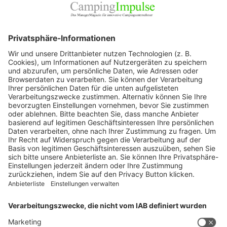
Allgemein
Blickpunkte
Firmenporträts
Panorama
Produkte
Ratgeber
Weitblick
WEITERES AUS DEM VERLAG
Reisemobil International
Camping, Cars & Caravans
CamperVans