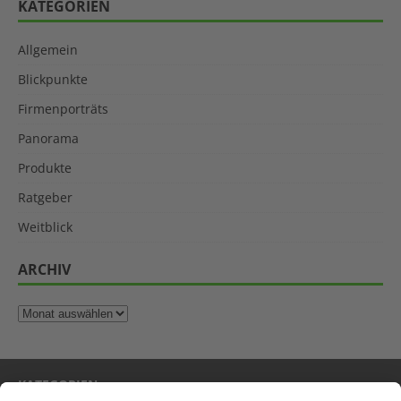
KATEGORIEN
Allgemein
Blickpunkte
Firmenporträts
Panorama
Produkte
Ratgeber
Weitblick
ARCHIV
KATEGORIEN