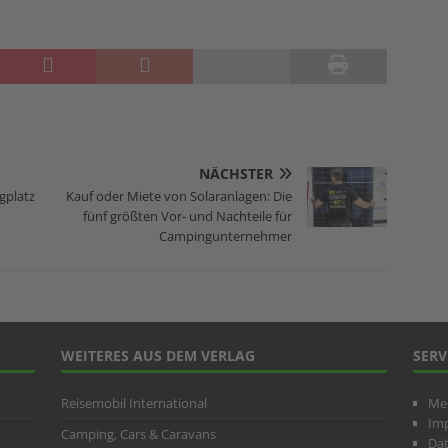
NÄCHSTER
gplatz
Kauf oder Miete von Solaranlagen: Die
fünf größten Vor- und Nachteile für
Campingunternehmer
WEITERES AUS DEM VERLAG
SERV
Reisemobil International
Me
Im
Camping, Cars & Caravans
Da