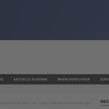
RE
AKTUELLE AUSGABE
BRANCHENFÜHRER
SERV
NEU
lätze sind das Salz in der Suppe“: Interview mit Alexander Ege,