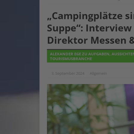
„Campingplätze sin
Suppe“: Interview
Direktor Messen &
ALEXANDER EGE ZU AUFGABEN, AUSSICHT
TOURISMUSBRANCHE
3. September 2024
Allgemein