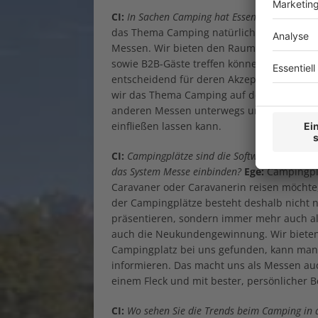
CI:
In Sachen Camping hat Essen aber die Nas
das Thema Camping natürlich eine Herzens
Messen. Wir bieten den Raum, in dem sich
sowie B2B-Gäste treffen können. Wie sich 
entscheidend für deren Akzeptanz in der Br
wir das Thema Camping auf den Messen plat
anderen Messen unterwegs und sammle Ide
einfließen lassen kann.
CI:
Campingplätze sind die Software für das C
das System Messe einbinden?
Ege:
Campingplät
Caravaner oder Caravanerin reisen möchte,
der Campingplätze besteht deshalb nicht nu
präsentieren, sondern immer mehr auch al
auch die Neukundengewinnung. Wir bieten 
Campingplatz bei uns gefunden, kann man s
informieren. Das macht uns als Messen auc
einem Fleck und mit bester, persönlicher B
CI:
Wo sehen Sie die Trends beim Camping in d