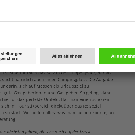
e vorn – oder?
Ege:
Für mich als begeisterten Camper ist
angelegenheit, ganz besonders bei der Planung unserer
 Campingplatzbetreiber mit Urlauberinnen und Urlauber
das Segment der Campingplätze dabei präsentiert, ist
anche. Und auch wir als Messe entwickeln die Art, in der
zieren, immer weiter. Ich bin selbst dazu gerne auf
en und Eindrücke, die ich wieder in unsere Messen
aravaning. Wie können Sie diese Software mehr und besser in
ze sind für mich das Salz in der Suppe. Jeder, der als
 sucht natürlich auch einen Campingplatz. Die Aufgabe
r darin, sich auf Messen als Urlaubsziel zu
s gute Gastgeberinnen und Gastgeber. So gelingt dann
hierfür das perfekte Umfeld: Hat man einen schönen
ich im Touristikbereich direkt über das Reiseziel
h so stark. Wir bieten alles, was man suchen könnte, an
eratung.
en nächsten Jahren, die sich auch auf der Messe