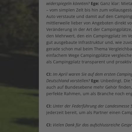
widerspiegeln könnten?
Ege:
Ganz klar: Miet
– vom simplen Zelt bis hin zum vollausges
Auto verstaute und damit auf den Camping
mittlerweile lieber von Angeboten direkt v
Veränderung in der Art der Campingplätze
den Mehrwert, den ein Campingplatz im Verg
gut ausgebaute Infrastruktur und, wie zuvo
gerade schon mal beim Thema Vergleichbar
einfachem Wege Campingplätze vergleichen
als Campingplatz transparent und proaktiv k
CI:
Im April waren Sie auf dem ersten Campingg
Deutschland vorstellen?
Ege:
Unbedingt. Die 
auch auf Bundesebene mehr Gehör finden, u
perfekte Rahmen, um als Branche noch e
CI:
Unter der Federführung der Landesmesse S
jederzeit bereit, um als Partner einen Cam
CI:
Vielen Dank für das aufschlussreiche Gesp