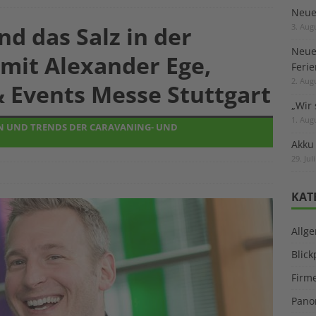
Neuer
d das Salz in der
3. Aug
Neue
 mit Alexander Ege,
Feri
2. Aug
 Events Messe Stuttgart
„Wir 
1. Aug
EN UND TRENDS DER CARAVANING- UND
Akku
29. Jul
KAT
Allg
Blic
Firm
Pano