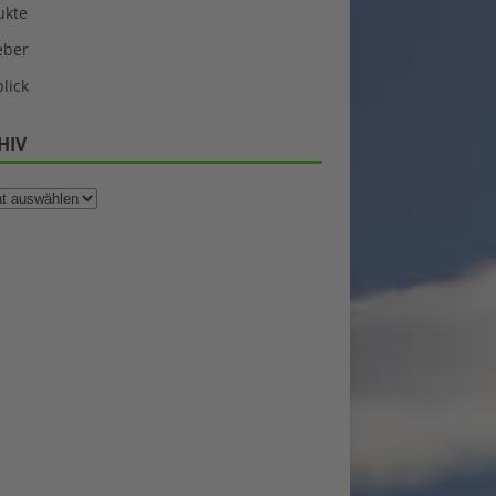
ukte
eber
lick
HIV