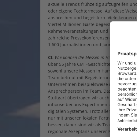
aktuelle Trends frühzeitig aufzugreifen u
oder eigene Tochtermesse. Auf diese Weis
ansprechen und begeistern. Viele kennen u
Viertel Millionen Gäste begeistert. Die CMT
Rahmenveranstaltungen und Kongressen. Z
zahlreiche Pressekonferenzen, arbeiten m
1.600 Journalistinnen und Journalisten auf
CI:
Wie können die Messen in Hamburg und Leip
über 55 Jahre CMT-Geschichte haben wir ei
sowohl unsere Messen in Hamburg und Lei
Team betreut mit Begeisterung alle drei Me
Unternehmen beispielsweise in Stuttgart, 
Ansprechperson im Team. Das macht vieles 
Stuttgart übertragen wir auch in allen wei
inhouse bei uns Expertinnen und Experten 
digitalen Systemen. Trotz aller Erfahrung
nur mit unseren lokalen Partnerinnen und 
besser, daher sind wir als Team dankbar für
regionale Akzeptanz unserer Messen förder