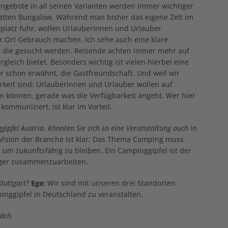
angebote in all seinen Varianten werden immer wichtiger
tatten Bungalow. Während man bisher das eigene Zelt im
platz fuhr, wollen Urlauberinnen und Urlauber
or Ort Gebrauch machen. Ich sehe auch eine klare
, die gesucht werden. Reisende achten immer mehr auf
leich bietet. Besonders wichtig ist vielen hierbei eine
r schon erwähnt, die Gastfreundschaft. Und weil wir
keit sind: Urlauberinnen und Urlauber wollen auf
 können, gerade was die Verfügbarkeit angeht. Wer hier
ommuniziert, ist klar im Vorteil.
ipfel Austria. Könnten Sie sich so eine Veranstaltung auch in
Vision der Branche ist klar: Das Thema Camping muss
m zukunftsfähig zu bleiben. Ein Campinggipfel ist der
nger zusammenzuarbeiten.
tuttgart?
Ege:
Wir sind mit unseren drei Standorten
pinggipfel in Deutschland zu veranstalten.
räch