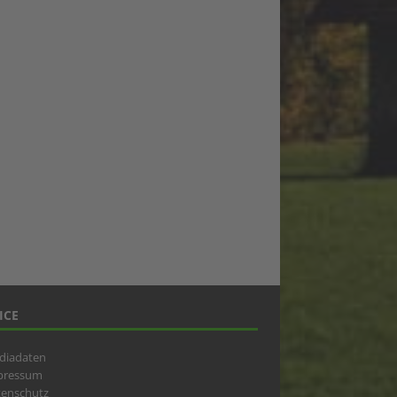
ICE
diadaten
pressum
tenschutz