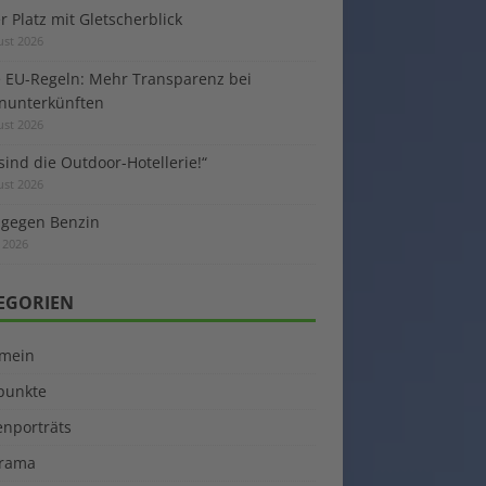
 Platz mit Gletscherblick
ust 2026
 EU-Regeln: Mehr Transparenz bei
enunterkünften
ust 2026
sind die Outdoor-Hotellerie!“
ust 2026
 gegen Benzin
i 2026
EGORIEN
emein
kpunkte
enporträts
rama