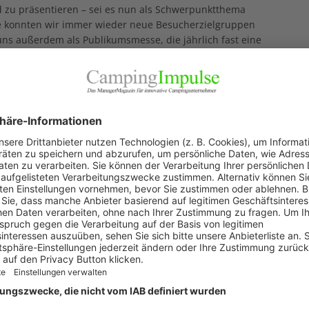
nd zu präsentieren – sei es nun als Schwerpunktthema
e konnten wir immer wieder neue Besucherzielgruppen
ns außerdem als Publikumsmesse, die jährlich fast eine
 ist aber ebenfalls ein Fachevent mit über 600
udem sind wir ein Medienevent. Wir veranstalten
it starken Medien zusammen und begrüßen jährlich etwa
 der Messe.
zig von der Struktur in Stuttgart profitieren?
Ege:
Durch
n weltweites Netzwerk aufgebaut. Davon profitieren
pzig als auch unsere ausstellenden Unternehmen. Unser
ssen, wodurch viele Synergien entstehen. Stellt ein
Leipzig und Hamburg aus, hat es nur eine
schneller und einfacher. Die langjährige Erfahrung aus
teren Bereichen auf die anderen Standorte. Wir haben
für alle Messebereiche, vom Standbau bis hin zu
 können wir unsere Messen in Hamburg und Leipzig aber
Partnern weiterentwickeln. Keiner kennt die Regionen
 unser starkes Netzwerk. Nicht zuletzt, weil es die
t.