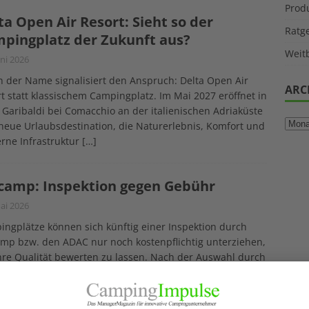
Prod
ta Open Air Resort: Sieht so der
Ratg
pingplatz der Zukunft aus?
Weitb
uni 2026
 der Name signalisiert den Anspruch: Delta Open Air
ARC
t statt klassischem Campingplatz. Im Mai 2027 eröffnet in
 Garibaldi bei Comacchio an der italienischen Adriaküste
neue Urlaubsdestination, die Naturerlebnis, Komfort und
rne Infrastruktur
[…]
camp: Inspektion gegen Gebühr
ai 2026
ngplätze können sich künftig einer Inspektion durch
mp bzw. den ADAC nur noch kostenpflichtig unterziehen,
re Qualität bewerten zu lassen. Nach der Auswahl durch
mp erfolgt eine Einladung zur Anmeldung, die bei
esse als
[…]