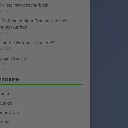
 Platz mit Gletscherblick
ust 2026
 EU-Regeln: Mehr Transparenz bei
enunterkünften
ust 2026
sind die Outdoor-Hotellerie!“
ust 2026
 gegen Benzin
i 2026
EGORIEN
emein
kpunkte
enporträts
rama