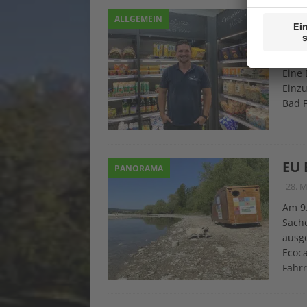
1. 
ALLGEMEIN
3. Au
Mehr 
Eine
Einzu
Bad F
EU 
PANORAMA
28. M
Am 9.
Sach
ausg
Ecoca
Fahr