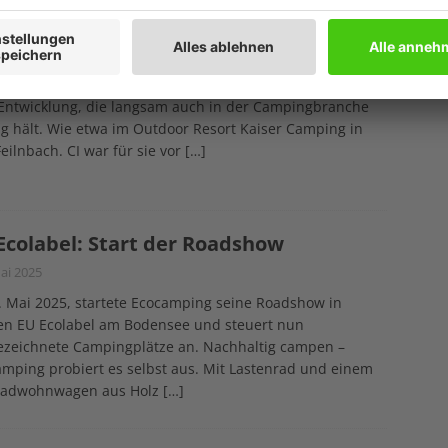
Campingplatz mit 24/7 Shop von Wanzl
gust 2025
Service, weniger Aufwand – 24/7 Shops liegen im Trend.
 Entwicklung, die langsam auch in der Campingbranche
g hält. Wie etwa im Outdoor Resort Kaiser Camping in
eilnbach. CI war für sie vor
[…]
Ecolabel: Start der Roadshow
ai 2025
 Mai 2025, startete Ecocamping seine Roadshow in
en EU Ecolabel am Bodensee und steuert nun
ezeichnete Campingplätze an. Nachhaltig campen –
mping probiert es selbst aus. Mit Lastenrad und einem
radwohnwagen aus Holz
[…]