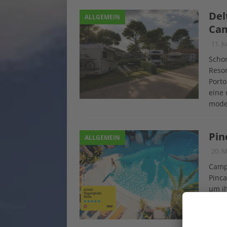
Del
ALLGEMEIN
Cam
11. J
Schon
Resor
Porto
eine 
mode
Pin
ALLGEMEIN
20. M
Campi
Pinca
um ih
Pinca
Inter