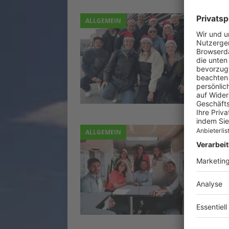
20 
ALLGEMEIN
20. A
Vor r
camp
Schne
durc
Cam
ALLGEMEIN
20. 
Das I
Campi
dies
Laude
posit