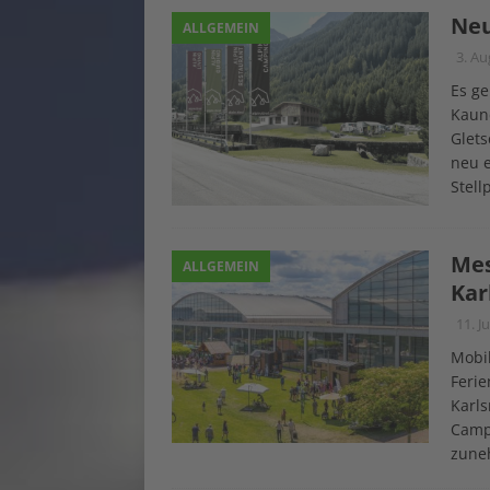
Neu
ALLGEMEIN
3. Au
Es ge
Kaune
Glets
neu e
Stell
Mes
ALLGEMEIN
Kar
11. J
Mobil
Feri
Karls
Camp
zune