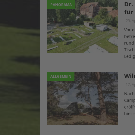
Dr.
PANORAMA
für
29. A
Vor d
betre
rund 
Tisch
Ledi
Wil
ALLGEMEIN
17. A
Nach
Campi
eröff
hier 