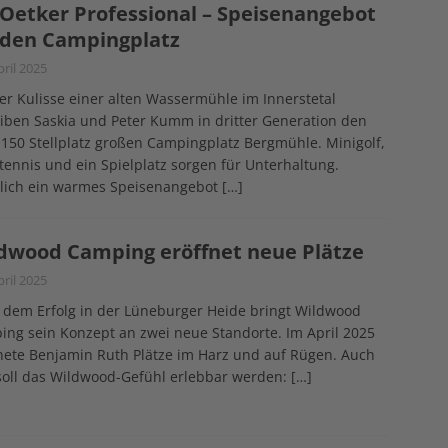
 Oetker Professional – Speisenangebot
 den Campingplatz
pril 2025
er Kulisse einer alten Wassermühle im Innerstetal
iben Saskia und Peter Kumm in dritter Generation den
150 Stellplatz großen Campingplatz Bergmühle. Minigolf,
tennis und ein Spielplatz sorgen für Unterhaltung.
glich ein warmes Speisenangebot
[…]
dwood Camping eröffnet neue Plätze
pril 2025
 dem Erfolg in der Lüneburger Heide bringt Wildwood
ng sein Konzept an zwei neue Standorte. Im April 2025
nete Benjamin Ruth Plätze im Harz und auf Rügen. Auch
soll das Wildwood-Gefühl erlebbar werden:
[…]