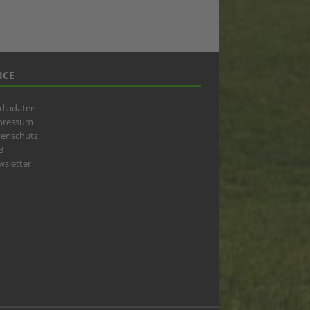
ICE
diadaten
pressum
tenschutz
B
sletter