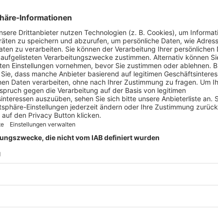
Jahre camping.info
pril 2026
und 20 Jahren war Erwin Oberascher in den Alpen
en – mit einer klassischen Campingbroschüre im Gepäck.
ll wurde ihm klar: Die besten Plätze findet man nicht
h Zahlen und Symbolen, sondern durch Bewertungen.
[…]
ping-Car Park wächst weiter
Oktober 2025
nterview führte Susanne Nitsch CI: In Deutschland bietet
ng-Car Park acht Etappenstellplätze an. Wie werden
e angenommen und werden weitere folgen? Maxime
n: Alle Standorte starten mit starker Auslastung und
ivem Feedback. Bühl, bereits
[…]