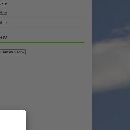
ukte
eber
lick
HIV