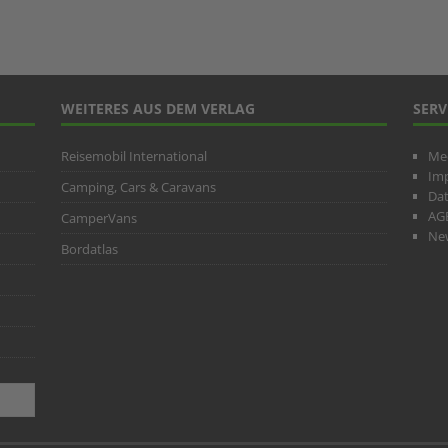
WEITERES AUS DEM VERLAG
SERV
Reisemobil International
Me
Im
Camping, Cars & Caravans
Da
AG
CamperVans
New
Bordatlas