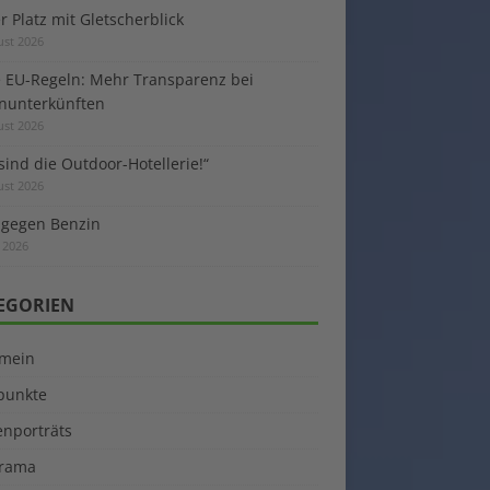
 Platz mit Gletscherblick
ust 2026
 EU-Regeln: Mehr Transparenz bei
enunterkünften
ust 2026
sind die Outdoor-Hotellerie!“
ust 2026
 gegen Benzin
i 2026
EGORIEN
emein
kpunkte
enporträts
rama