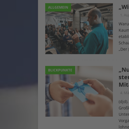
„Wi
ALLGEMEIN
1. Au
Warum
Kaum
etabl
Schaa
„Der
„Nu
BLICKPUNKTE
ste
Mit
4. Mä
(djd)
Großk
Unte
Vorga
lohne