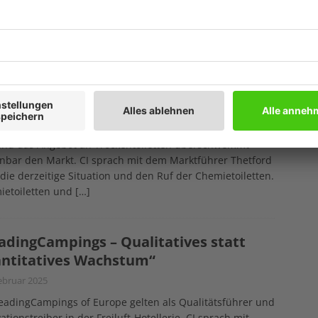
ricktem Angebot. CI sprach mit dem Gründer Benjamin
über die Zukunft dieser Idee. Das Interview führte
nne
[…]
weltschutz ist ein großes Thema“
ril 2025
ampingszene schießt sich gerade auf die Chemietoiletten
 und das Angebot an Trockentoiletten überschwemmt
nbar den Markt. CI sprach mit dem Marktführer Thetford
die derzeitige Situation und den Ruf der Chemietoiletten.
ietoiletten und
[…]
adingCampings – Qualitatives statt
ntitatives Wachstum“
ebruar 2025
eadingCampings of Europe gelten als Qualitätsführer und
ationstreiber in der Freiluft-Hotellerie. CI sprach mit