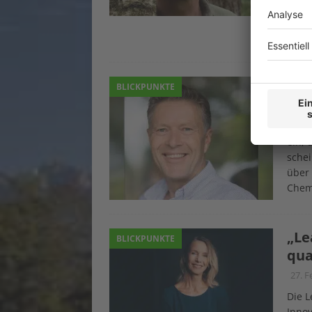
gest
Ruth 
Susa
„Um
BLICKPUNKTE
1. Ap
Die C
ein,
schei
über 
Chem
„Le
BLICKPUNKTE
qua
27. F
Die L
Innov