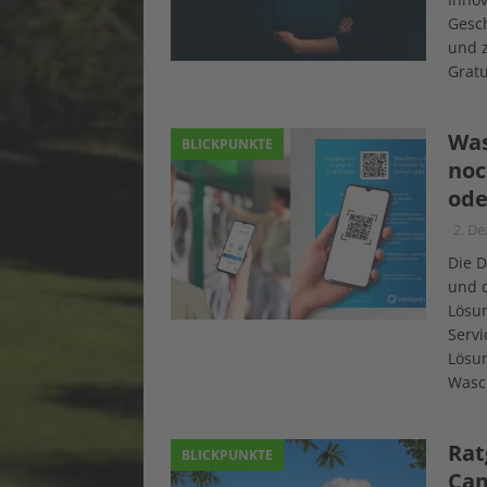
Gesch
und z
Gratu
Was
BLICKPUNKTE
noc
ode
2. D
Die D
und 
Lösu
Servi
Lösun
Wasc
Rat
BLICKPUNKTE
Cam