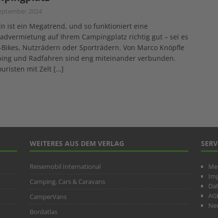
September 2024
n ist ein Megatrend, und so funktioniert eine
advermietung auf Ihrem Campingplatz richtig gut – sei es
-Bikes, Nutzrädern oder Sporträdern. Von Marco Knöpfle
ing und Radfahren sind eng miteinander verbunden.
uristen mit Zelt
[…]
WEITERES AUS DEM VERLAG
SERV
Reisemobil International
Me
Im
Camping, Cars & Caravans
Da
AG
CamperVans
New
Bordatlas