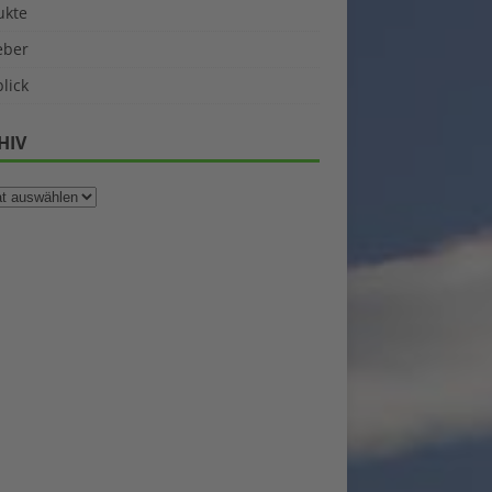
ukte
eber
lick
HIV