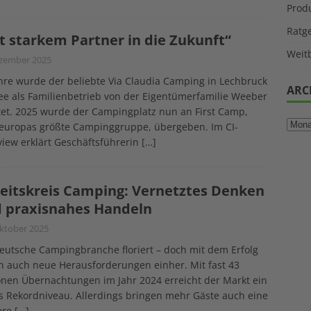
Prod
Ratg
t starkem Partner in die Zukunft“
Weitb
ezember 2025
hre wurde der beliebte Via Claudia Camping in Lechbruck
ARC
e als Familienbetrieb von der Eigentümerfamilie Weeber
tet. 2025 wurde der Campingplatz nun an First Camp,
europas größte Campinggruppe, übergeben. Im CI-
view erklärt Geschäftsführerin
[…]
eitskreis Camping: Vernetztes Denken
 praxisnahes Handeln
Oktober 2025
eutsche Campingbranche floriert – doch mit dem Erfolg
 auch neue Herausforderungen einher. Mit fast 43
onen Übernachtungen im Jahr 2024 erreicht der Markt ein
 Rekordniveau. Allerdings bringen mehr Gäste auch eine
ere
[…]