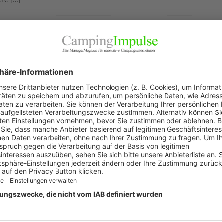
e Campingbranche zukunftsorientiert
terentwickeln“: Interview mit Gunnar
nert, erster Vorsitzender des BVCD SH
ugust 2025
uallererst herzlichen Glückwunsch zum zehnten Jubiläum
CT – was für eine Erfolgsgeschichte. War es denn bereits
er Einführung absehbar, dass sich der NCT in relativ
r Zeit zu so einer erfolgreichen Veranstaltung
[…]
iter wachsen“: Interview mit
jamin Ruth, Geschäftsführer von
dwood Camping
uli 2025
ood Camping bietet seinen Gästen Urlaub, wie er früher
Vielleicht mit etwas mehr Komfort, aber rudimentär