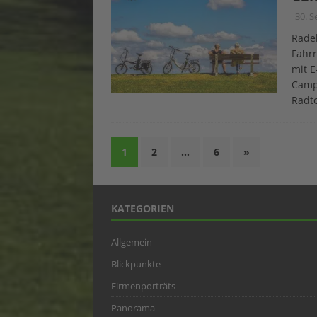
30. 
Radel
Fahrr
mit E
Camp
Radto
1
2
…
6
»
KATEGORIEN
Allgemein
Blickpunkte
Firmenporträts
Panorama