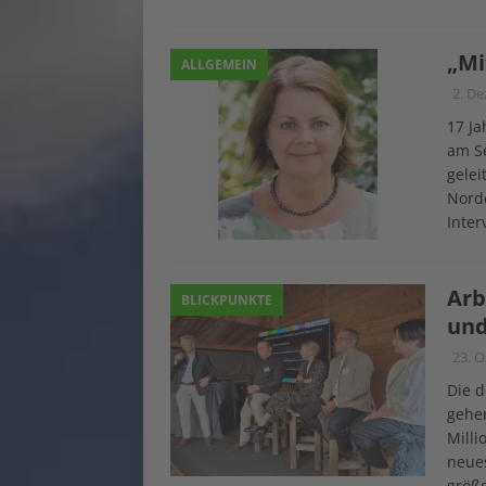
„Mi
ALLGEMEIN
2. D
17 Ja
am Se
gelei
Nord
Inter
Arb
BLICKPUNKTE
und
23. 
Die d
gehen
Milli
neues
größ