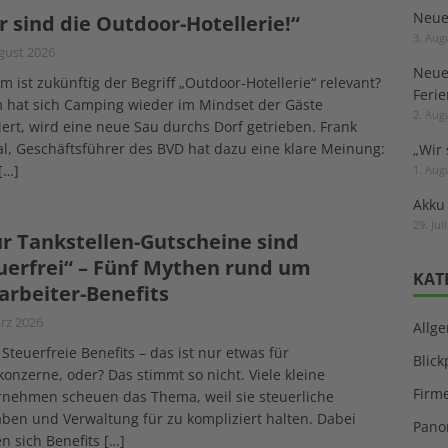
Neuer
r sind die Outdoor-Hotellerie!“
3. Aug
gust 2026
Neue
 ist zukünftig der Begriff „Outdoor-Hotellerie“ relevant?
Feri
 hat sich Camping wieder im Mindset der Gäste
2. Aug
iert, wird eine neue Sau durchs Dorf getrieben. Frank
l, Geschäftsführer des BVD hat dazu eine klare Meinung:
„Wir 
[…]
1. Aug
Akku
29. Jul
r Tankstellen-Gutscheine sind
uerfrei“ – Fünf Mythen rund um
KAT
arbeiter-Benefits
rz 2026
Allg
. Steuerfreie Benefits – das ist nur etwas für
Blic
onzerne, oder? Das stimmt so nicht. Viele kleine
Firm
rnehmen scheuen das Thema, weil sie steuerliche
ben und Verwaltung für zu kompliziert halten. Dabei
Pano
n sich Benefits
[…]