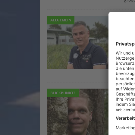
„Di
ALLGEMEIN
wei
Meh
30. A
CI: Z
des N
bei d
kurze
„We
BLICKPUNKTE
Ben
Wil
26. J
Wildw
war. 