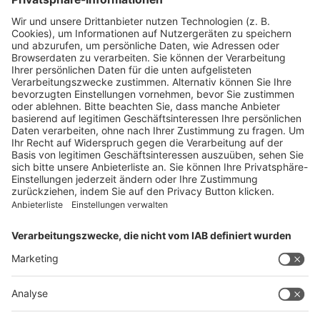
Firmenporträts
Panorama
Produkte
Ratgeber
Weitblick
WEITERES AUS DEM VERLAG
Reisemobil International
Camping, Cars & Caravans
CamperVans
Bordatlas
SERVICE