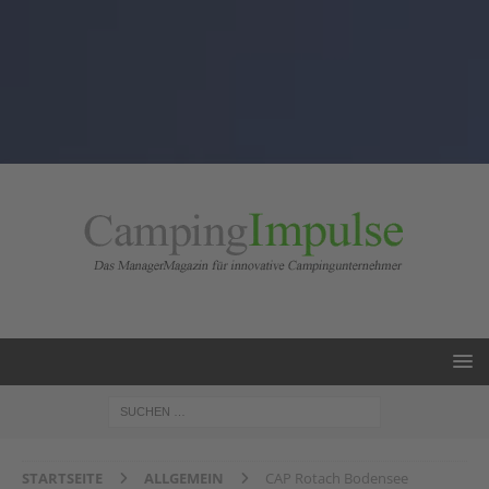
STARTSEITE
ALLGEMEIN
CAP Rotach Bodensee