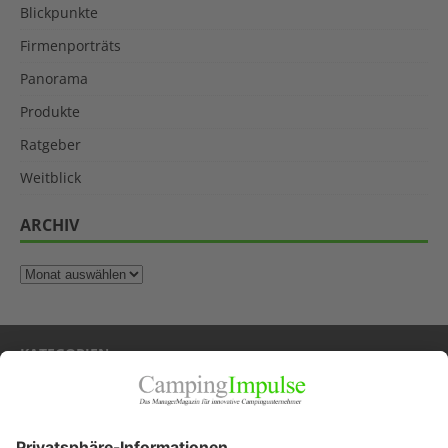
Blickpunkte
Firmenporträts
Panorama
Produkte
Ratgeber
Weitblick
ARCHIV
KATEGORIEN
Allgemein
Blickpunkte