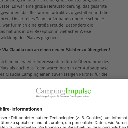
musste. Es war eine große Herausforderung, das gesamte
gewinnen, das Restaurant attraktiv zu gestalten und die
en. Unser tolles Team aufzubauen und die schnelle
n, war für mich eine große Freude. Besonders die
s hat uns in der Rezeption in vielfacher Weise
twicklung des Platzes gegeben.
z Via Claudia nun an einen neuen Pächter zu übergeben?
 sich immer wieder Interessenten für die Übernahme des
 Platz als auch das Team waren noch in der Aufbauphase.
Via Claudia Camping einen zuverlässigen Partner für die
gentümer von Grund und Boden war es immer sehr wichtig,
den Platz in einem guten Zustand hält, gute Kontakte zur
reundliche, nachhaltige Betriebsführung umsetzt.
e Entscheidung?
ir nicht vorbeigeht, war es wichtig, für die Zukunft
er guten Geschäftsführung zu finden.