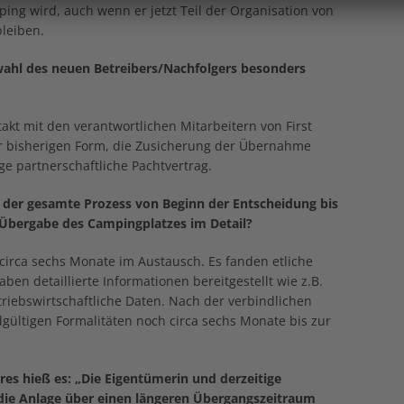
ing wird, auch wenn er jetzt Teil der Organisation von
bleiben.
wahl des neuen Betreibers/Nachfolgers besonders
t mit den verantwortlichen Mitarbeitern von First
er bisherigen Form, die Zusicherung der Übernahme
e partnerschaftliche Pachtvertrag.
 der gesamte Prozess von Beginn der Entscheidung bis
e Übergabe des Campingplatzes im Detail?
circa sechs Monate im Austausch. Es fanden etliche
aben detaillierte Informationen bereitgestellt wie z.B.
iebswirtschaftliche Daten. Nach der verbindlichen
gültigen Formalitäten noch circa sechs Monate bis zur
hres hieß es: „Die Eigentümerin und derzeitige
d die Anlage über einen längeren Übergangszeitraum