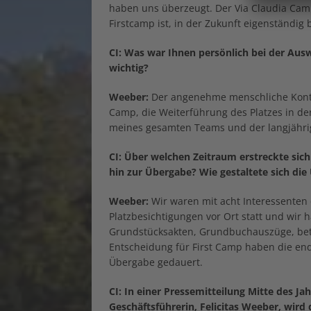
haben uns überzeugt. Der Via Claudia Camp
Firstcamp ist, in der Zukunft eigenständig 
CI: Was war Ihnen persönlich bei der Aus
wichtig?
Weeber:
Der angenehme menschliche Kontak
Camp, die Weiterführung des Platzes in d
meines gesamten Teams und der langjährig
CI:
Über welchen Zeitraum erstreckte sich
hin zur Übergabe? Wie gestaltete sich di
Weeber:
Wir waren mit acht Interessenten 
Platzbesichtigungen vor Ort statt und wir h
Grundstücksakten, Grundbuchauszüge, betr
Entscheidung für First Camp haben die end
Übergabe gedauert.
CI: In einer Pressemitteilung Mitte des Ja
Geschäftsführerin, Felicitas Weeber, wir