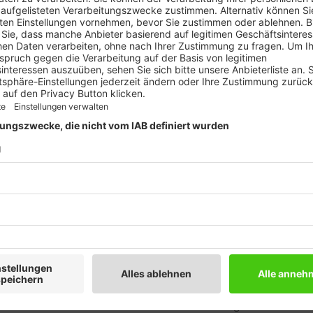
eigenständigen Campingplatz einer Gruppe zu
ich daraus?
nten im Gespräch, die uns sehr gut gefallen haben.
. Die Auswahl war nicht einfach. An eine gut
at bei der Größe unseres Platzes einige Vorteile. Im
nde Digitalisierung und KI das Buchungsverhalten rasant.
 wir auf diese Prozesse wesentlich schneller reagieren.
ser optimiert und viele Synergieeffekte geschaffen
s sehr interessant, Gäste aus dem Norden zu begrüßen,
ten unsere schwächeren Nebensaisonzeiten besser
idung gerade für First Camp und gab es noch weitere
Kandidaten in der engeren Auswahl. First Camp hat
s Via Claudia Camping am meisten entsprochen. Wir
hweden und Dänemark besucht. Die Plätze waren sehr
genen Charakter. Die Personal- und Betriebsführung