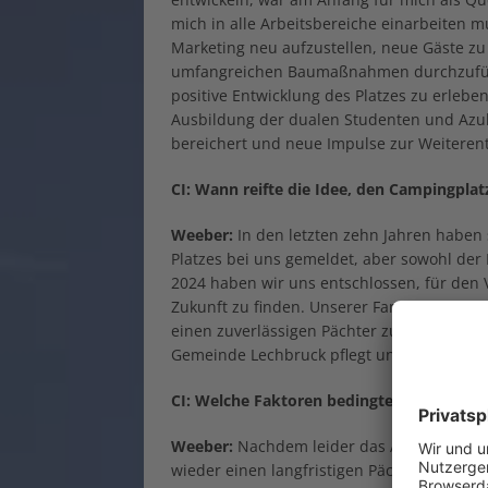
mich in alle Arbeitsbereiche einarbeiten 
Marketing neu aufzustellen, neue Gäste zu 
umfangreichen Baumaßnahmen durchzuführ
positive Entwicklung des Platzes zu erlebe
Ausbildung der dualen Studenten und Azubi
bereichert und neue Impulse zur Weiteren
CI:
Wann reifte die Idee, den Campingplat
Weeber:
In den letzten zehn Jahren haben
Platzes bei uns gemeldet, aber sowohl der
2024 haben wir uns entschlossen, für den 
Zukunft zu finden. Unserer Familie als Ei
einen zuverlässigen Pächter zu haben, der 
Gemeinde Lechbruck pflegt und eine gästef
CI: Welche Faktoren bedingten eben dies
Weeber:
Nachdem leider das Alter auch an m
wieder einen langfristigen Pächter mit ein