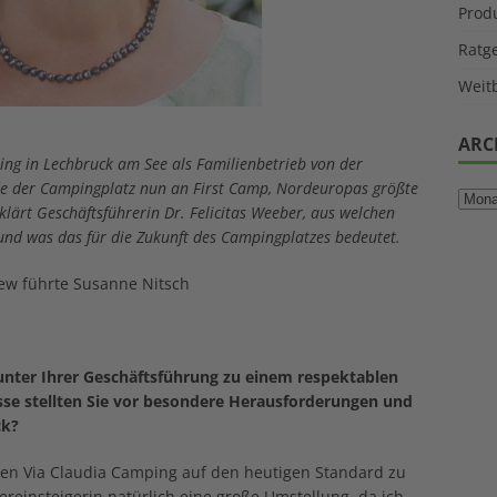
Prod
Ratg
Weitb
ARC
ing in Lechbruck am See als Familienbetrieb von der
de der Campingplatz nun an First Camp, Nordeuropas größte
lärt Geschäftsführerin Dr. Felicitas Weeber, aus welchen
und was das für die Zukunft des Campingplatzes bedeutet.
iew führte Susanne Nitsch
 unter Ihrer Geschäftsführung zu einem respektablen
se stellten Sie vor besondere Herausforderungen und
ck?
 den Via Claudia Camping auf den heutigen Standard zu
reinsteigerin natürlich eine große Umstellung, da ich