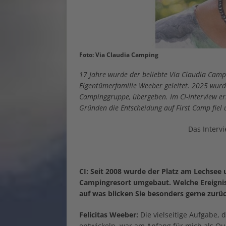
Foto: Via Claudia Camping
17 Jahre wurde der beliebte Via Claudia Camp
Eigentümerfamilie Weeber geleitet. 2025 wur
Campinggruppe, übergeben. Im CI-Interview erk
Gründen die Entscheidung auf First Camp fiel 
Das Interv
CI: Seit 2008 wurde der Platz am Lechsee
Campingresort umgebaut. Welche Ereignis
auf was blicken Sie besonders gerne zurü
Felicitas Weeber:
Die vielseitige Aufgabe,
entwickeln, war am Anfang für mich als Que