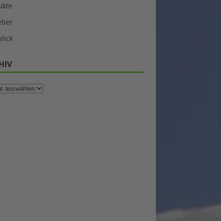
ukte
eber
lick
HIV