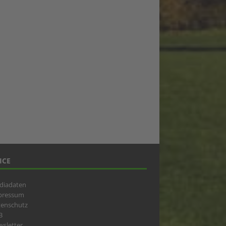
ICE
diadaten
pressum
tenschutz
B
sletter