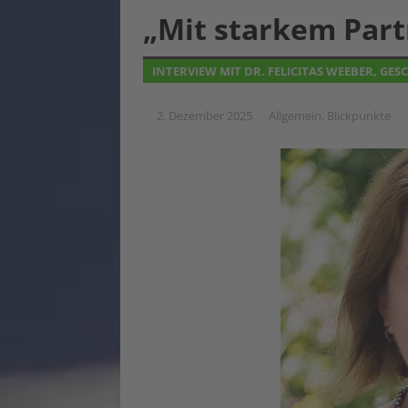
„Mit starkem Part
INTERVIEW MIT DR. FELICITAS WEEBER, GE
2. Dezember 2025
Allgemein
,
Blickpunkte