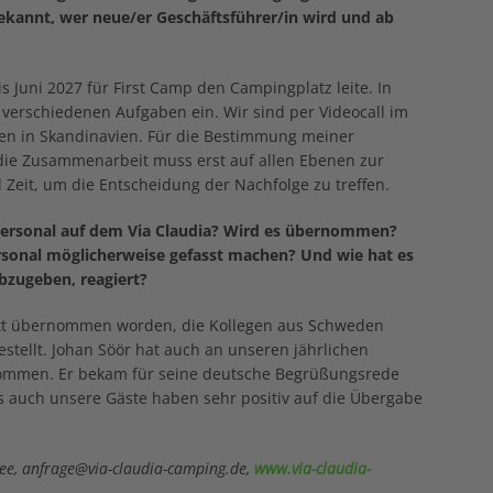
 bekannt, wer neue/er Geschäftsführer/in wird und ab
s Juni 2027 für First Camp den Campingplatz leite. In
 verschiedenen Aufgaben ein. Wir sind per Videocall im
en in Skandinavien. Für die Bestimmung meiner
 die Zusammenarbeit muss erst auf allen Ebenen zur
l Zeit, um die Entscheidung der Nachfolge zu treffen.
 Personal auf dem Via Claudia? Wird es übernommen?
sonal möglicherweise gefasst machen? Und wie hat es
bzugeben, reagiert?
ett übernommen worden, die Kollegen aus Schweden
stellt. Johan Söör hat auch an unseren jährlichen
nommen. Er bekam für seine deutsche Begrüßungsrede
ls auch unsere Gäste haben sehr positiv auf die Übergabe
ee, anfrage@via-claudia-camping.de,
www.via-claudia-