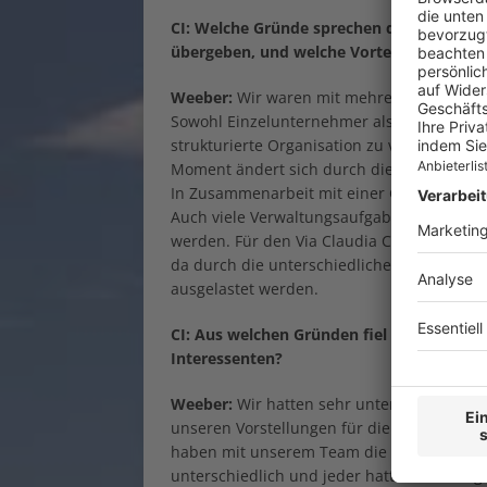
CI: Welche Gründe sprechen dafür, einen 
übergeben, und welche Vorteile ergeben s
Weeber:
Wir waren mit mehreren Interesse
Sowohl Einzelunternehmer als auch Gruppen
strukturierte Organisation zu verpachten, h
Moment ändert sich durch die fortschreite
In Zusammenarbeit mit einer Gruppe können
Auch viele Verwaltungsaufgaben können bes
werden. Für den Via Claudia Camping ist e
da durch die unterschiedlichen Ferienzei
ausgelastet werden.
CI: Aus welchen Gründen fiel die Entsche
Interessenten?
Weeber:
Wir hatten sehr unterschiedliche 
unseren Vorstellungen für die Zukunft de
haben mit unserem Team die Plätze in Sc
unterschiedlich und jeder hatte seinen ei