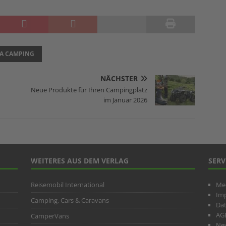
IA CAMPING
NÄCHSTER
Neue Produkte für Ihren Campingplatz
im Januar 2026
WEITERES AUS DEM VERLAG
SERV
Reisemobil International
Me
Im
Camping, Cars & Caravans
Da
AG
CamperVans
New