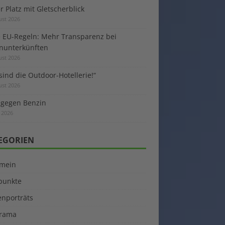
 Platz mit Gletscherblick
ust 2026
 EU-Regeln: Mehr Transparenz bei
enunterkünften
ust 2026
sind die Outdoor-Hotellerie!“
ust 2026
 gegen Benzin
i 2026
EGORIEN
emein
kpunkte
enporträts
rama