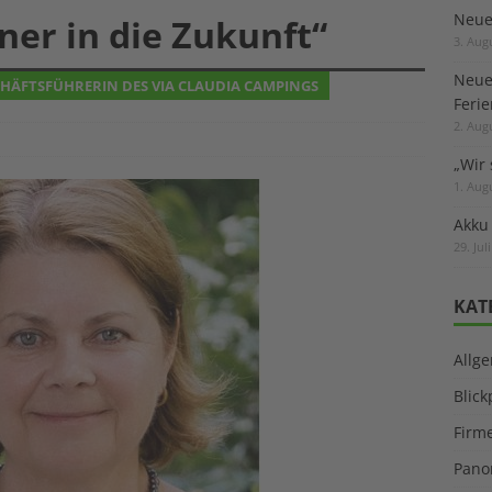
Neuer
ner in die Zukunft“
3. Aug
Neue
SCHÄFTSFÜHRERIN DES VIA CLAUDIA CAMPINGS
Feri
2. Aug
„Wir 
1. Aug
Akku
29. Jul
KAT
Allg
Blic
Firm
Pano