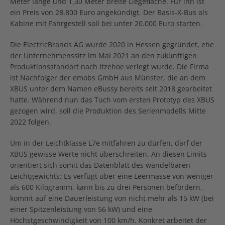
Meter lange und 1,30 Meter breite Liegefläche. Für ihn ist
ein Preis von 28.800 Euro angekündigt. Der Basis-X-Bus als
Kabine mit Fahrgestell soll bei unter 20.000 Euro starten.
Die ElectricBrands AG wurde 2020 in Hessen gegründet, ehe
der Unternehmenssitz im Mai 2021 an den zukünftigen
Produktionsstandort nach Itzehoe verlegt wurde. Die Firma
ist Nachfolger der emobs GmbH aus Münster, die an dem
XBUS unter dem Namen eBussy bereits seit 2018 gearbeitet
hatte. Während nun das Tuch vom ersten Prototyp des XBUS
gezogen wird, soll die Produktion des Serienmodells Mitte
2022 folgen.
Um in der Leichtklasse L7e mitfahren zu dürfen, darf der
XBUS gewisse Werte nicht überschreiten. An diesen Limits
orientiert sich somit das Datenblatt des wandelbaren
Leichtgewichts: Es verfügt über eine Leermasse von weniger
als 600 Kilogramm, kann bis zu drei Personen befördern,
kommt auf eine Dauerleistung von nicht mehr als 15 kW (bei
einer Spitzenleistung von 56 kW) und eine
Höchstgeschwindigkeit von 100 km/h. Konkret arbeitet der