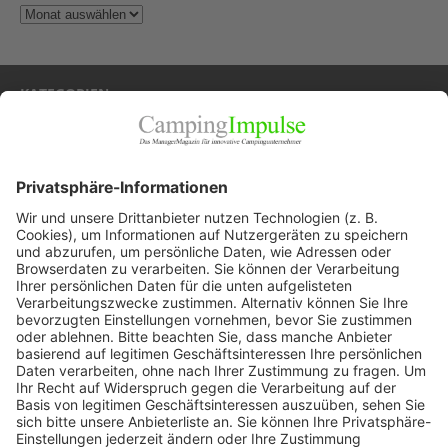
KATEGORIEN
Allgemein
Blickpunkte
Firmenporträts
Panorama
Produkte
Ratgeber
Weitblick
WEITERES AUS DEM VERLAG