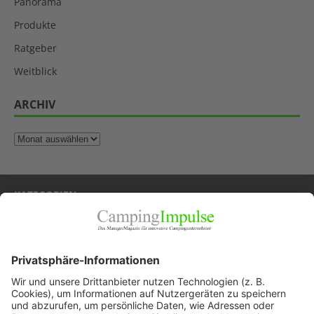
Panorama
Produkte
Ratgeber
Weitblick
ARCHIV
KATEGORIEN
Allgemein
Blickpunkte
Firmenporträts
Panorama