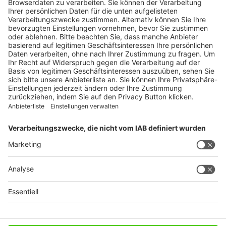
Produkte
Ratgeber
Weitblick
WEITERES AUS DEM VERLAG
Reisemobil International
Camping, Cars & Caravans
CamperVans
Bordatlas
SERVICE
Mediadaten
Impressum
Datenschutz