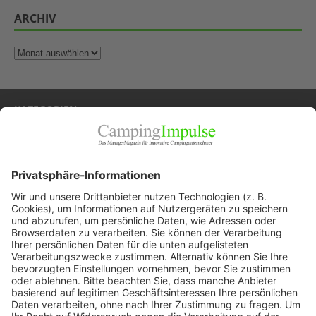
ARCHIV
KATEGORIEN
Allgemein
Blickpunkte
Firmenporträts
Panorama
Produkte
Ratgeber
Weitblick