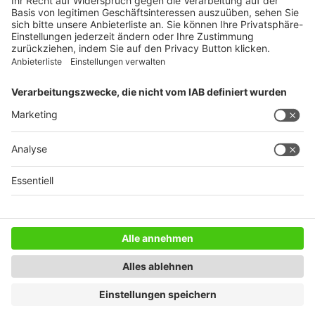
WEITERES AUS DEM VERLAG
Reisemobil International
Camping, Cars & Caravans
CamperVans
Bordatlas
SERVICE
Mediadaten
Impressum
Datenschutz
AGB
Newsletter
Copyright © 2021 DoldeMedien Verlag GmbH