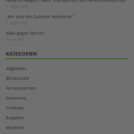
Neue EU-Regeln: Mehr Transparenz bei Ferienunterkünften
2. August 2026
„Wir sind die Outdoor-Hotellerie!“
1. August 2026
Akku gegen Benzin
29. Juli 2026
KATEGORIEN
Allgemein
Blickpunkte
Firmenporträts
Panorama
Produkte
Ratgeber
Weitblick