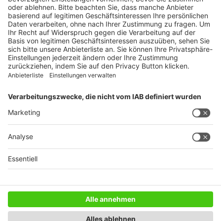
Weitblick
WEITERES AUS DEM VERLAG
Reisemobil International
Camping, Cars & Caravans
CamperVans
Bordatlas
SERVICE
Mediadaten
Impressum
Datenschutz
AGB
Newsletter