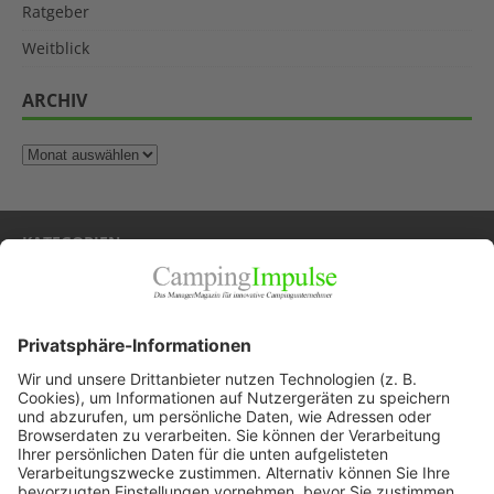
Ratgeber
Weitblick
ARCHIV
KATEGORIEN
Allgemein
Blickpunkte
Firmenporträts
Panorama
Produkte
Ratgeber