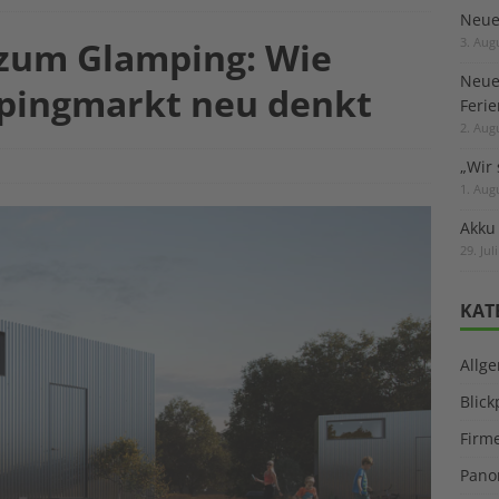
Neuer
 zum Glamping: Wie
3. Aug
Neue
pingmarkt neu denkt
Feri
2. Aug
„Wir 
1. Aug
Akku
29. Jul
KAT
Allg
Blic
Firm
Pano