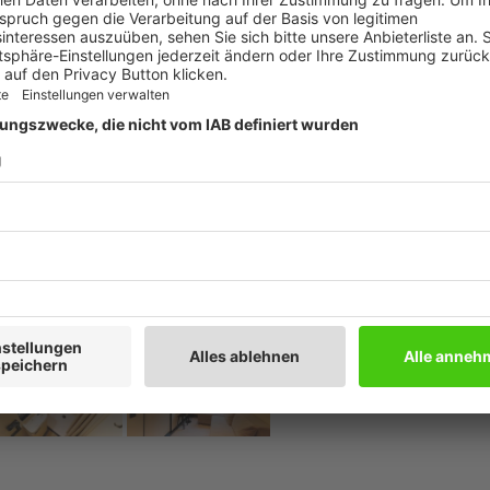
t 13,2 Quadratmeter Hauptfläche mit einem zusätzlichen
attung gehören Küche, Badezimmer, Queensize-Bett und
t sich für zwei bis vier Personen und startet bei 35.700
 ausgelegt, verfügt dieses Modell über ein
sätzliche Ausstattungsmerkmale wie Waschmaschine und
0 Euro.