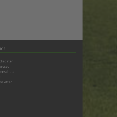
ICE
diadaten
pressum
tenschutz
B
sletter