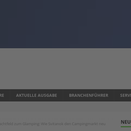
RE
AKTUELLE AUSGABE
BRANCHENFÜHRER
SERV
NEU
achtfeld zum Glamping: Wie Svitanok den Campingmarkt neu