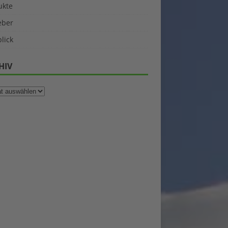
ukte
eber
lick
HIV