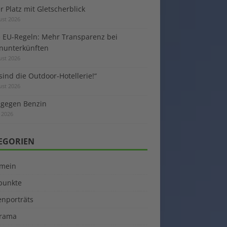
 Platz mit Gletscherblick
ust 2026
 EU-Regeln: Mehr Transparenz bei
enunterkünften
ust 2026
sind die Outdoor-Hotellerie!“
ust 2026
 gegen Benzin
i 2026
EGORIEN
emein
kpunkte
enporträts
rama