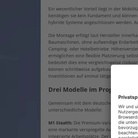
Ein wesentlicher Vorteil liegt in der Mobil
benötigen sie kein Fundament und können 
hybride Systeme angeschlossen werden. Auch
Die Montage erfolgt laut Hersteller innerh
Baumaschinen, ohne aufwendige Erdarbeit
Camping- oder Hotelbetriebe. Höhenverste
ermöglichen eine flexible Platzierung selb
bedeutet dies eine vergleichsweise risiko
können schrittweise aufgebaut und aus de
Investitionen auf einmal tätigen zu müssen
Drei Modelle im Programm f
Gemeinsam mit dem deutschen Vertriebspart
unterschiedliche Modelle:
M1 Stealth:
Die Premium-Variante für zwei
eine markante verspiegelte Außenfassade, 
integrierte Arbeitsplätze. Der Einstiegspreis