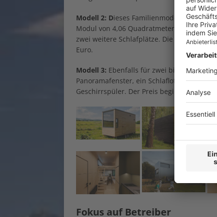
Modell 2: D
ieses Familienmodell kombinier
Modul von 4,06 Quadratmetern. Zur Ausst
zwei weitere Schlafplätze. Die Einheit eigne
Euro.
Modell 3:
Ebenfalls für zwei bis vier Gäste
Panoramafenster, ein Schlafloft sowie zu
Geschirrspüler. Der Preis beginnt bei 37.00
Fokus auf Betreiber