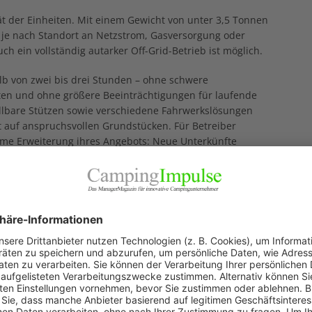
ität der Einheiten. Mit einem Gewicht von unter 3,5 Tonnen
je nach Standort an Netzstrom, Gasversorgung oder
 ein vollständig autarker Off-Grid-Betrieb ist möglich.
alb von zwei bis drei Stunden – ohne schwere
en und ohne größere Beeinträchtigungen für laufende
llbare Stützen sowie verschiedene Fahrwerkslösungen
st auf anspruchsvollen Grundstücken. Für Betreiber
arme Erweiterung ihres Angebots: Neue Unterkünfte
n laufenden Einnahmen finanziert werden, anstatt hohe
.
ür Deutschland
ner Koba Living präsentiert Svitanok vorerst drei
 Personen bietet auf 13,2 Quadratmetern Wohnfläche
einen vollständig verglasten Eingangsbereich sowie zwei
 liegt bei 38.300 Euro.