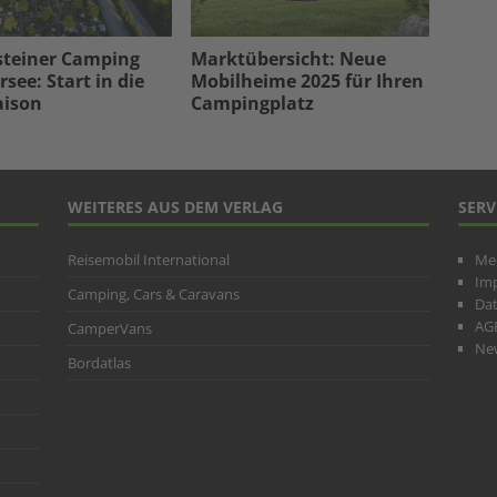
steiner Camping
Marktübersicht: Neue
see: Start in die
Mobilheime 2025 für Ihren
aison
Campingplatz
WEITERES AUS DEM VERLAG
SERV
Reisemobil International
Me
Im
Camping, Cars & Caravans
Da
AG
CamperVans
New
Bordatlas