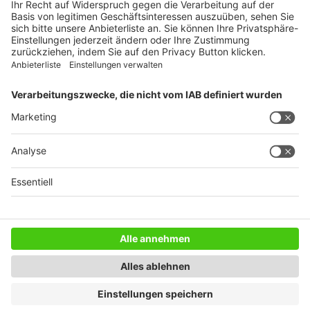
WEITERES AUS DEM VERLAG
Reisemobil International
Camping, Cars & Caravans
CamperVans
Bordatlas
SERVICE
Mediadaten
Impressum
Datenschutz
AGB
Newsletter