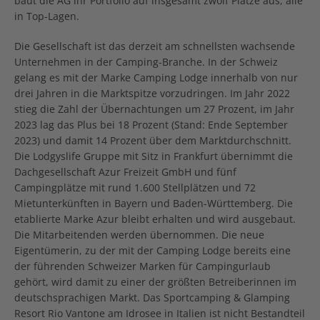
baut die AG ihr Portfolio auf insgesamt zwölf Plätze aus, alle
in Top-Lagen.
Die Gesellschaft ist das derzeit am schnellsten wachsende
Unternehmen in der Camping-Branche. In der Schweiz
gelang es mit der Marke Camping Lodge innerhalb von nur
drei Jahren in die Marktspitze vorzudringen. Im Jahr 2022
stieg die Zahl der Übernachtungen um 27 Prozent, im Jahr
2023 lag das Plus bei 18 Prozent (Stand: Ende September
2023) und damit 14 Prozent über dem Marktdurchschnitt.
Die Lodgyslife Gruppe mit Sitz in Frankfurt übernimmt die
Dachgesellschaft Azur Freizeit GmbH und fünf
Campingplätze mit rund 1.600 Stellplätzen und 72
Mietunterkünften in Bayern und Baden-Württemberg. Die
etablierte Marke Azur bleibt erhalten und wird ausgebaut.
Die Mitarbeitenden werden übernommen. Die neue
Eigentümerin, zu der mit der Camping Lodge bereits eine
der führenden Schweizer Marken für Campingurlaub
gehört, wird damit zu einer der größten Betreiberinnen im
deutschsprachigen Markt. Das Sportcamping & Glamping
Resort Rio Vantone am Idrosee in Italien ist nicht Bestandteil