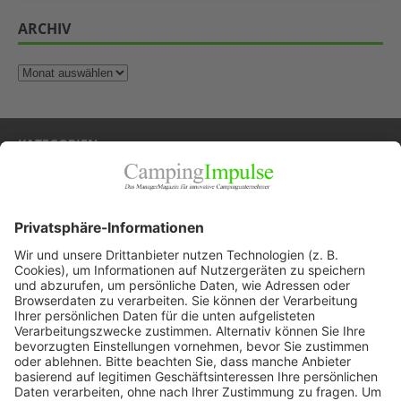
ARCHIV
KATEGORIEN
Allgemein
Blickpunkte
Firmenporträts
Panorama
Produkte
Ratgeber
Weitblick