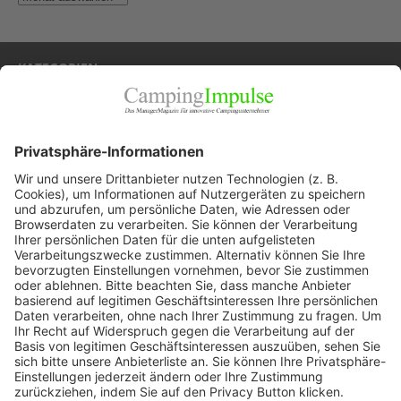
KATEGORIEN
Allgemein
Blickpunkte
Firmenporträts
Panorama
Produkte
Ratgeber
Weitblick
WEITERES AUS DEM VERLAG