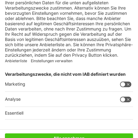
Ratgeber
Weitblick
WEITERES AUS DEM VERLAG
Reisemobil International
Camping, Cars & Caravans
CamperVans
Bordatlas
SERVICE
Mediadaten
Impressum
Datenschutz
AGB