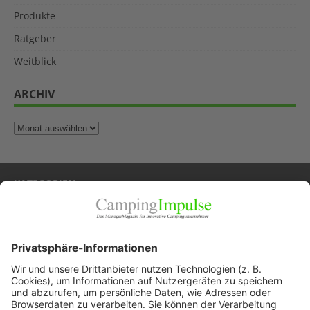
Produkte
Ratgeber
Weitblick
ARCHIV
KATEGORIEN
Allgemein
Blickpunkte
Firmenporträts
Panorama
Produkte