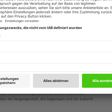
Jahren hat er den Platz an seinen Sohn Andreas
übergeben.
Zick zu Gast waren, ist das original bekannt: Mit
besuchte Armin Zick Caravanmessen in ganz Deutschland.
Heimat aus, stets ein strahlendes Lachen im Gesicht.
nem bewegten Leben. Herausragend war dabei stets die
em Motorroller aus dem Werdenfelser Land am Fuß der
en seinem Beruf als Konditor nachzugehen. Mit seiner
ägte Armin Zick später den
Alpen-Caravanpark Tennsee
st Vorfahrt
il International sprach Armin Zick im März 2020
er die Vergangenheit, die Gegenwart und die Zukunft,