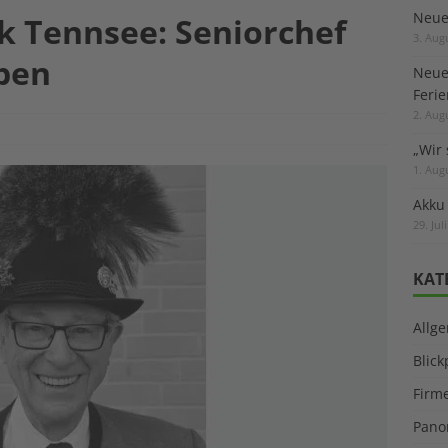
Neuer
k Tennsee: Seniorchef
3. Aug
ben
Neue
Feri
2. Aug
„Wir 
1. Aug
Akku
29. Jul
KAT
Allg
Blic
Firm
Pano