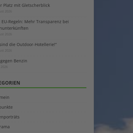
 Platz mit Gletscherblick
ust 2026
 EU-Regeln: Mehr Transparenz bei
enunterkünften
ust 2026
sind die Outdoor-Hotellerie!“
ust 2026
 gegen Benzin
i 2026
EGORIEN
emein
kpunkte
enporträts
rama