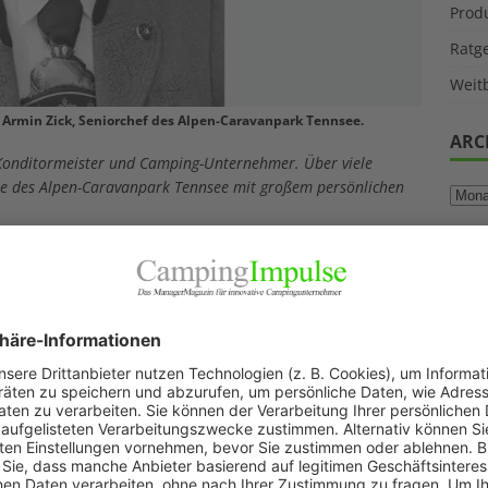
Prod
Ratg
Weitb
 Armin Zick, Seniorchef des Alpen-Caravanpark Tennsee.
ARC
 Konditormeister und Camping-Unternehmer. Über viele
cke des Alpen-Caravanpark Tennsee mit großem persönlichen
Am Neujahrstag ist Armin Zick gestorben. Der
Seniorchef des Alpen-Caravanparks Tennsee wurde
87 Jahre alt. Schon 1963 hatte er den Campingplatz
in Krün von seinem Vater übernommen. Seither hat
er die Anlage nach und nach modernisiert und weit
über die Grenzen des kleinen Ortes bekannt
gemacht. Besonders stand und steht der Alpen-
Caravanpark Tennsee fürs Wintercamping. Schon vor