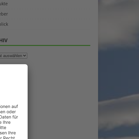
ukte
eber
lick
HIV