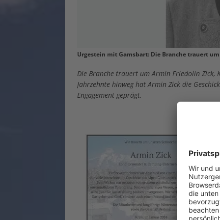
Urgestein mit Gamsbart: Die Branche trauert um
Die Branche trauert um Armin Friedolin Zick,
Jahrzehnte hinweg hat Armin Zick die Geschi
Engagement geprägt.