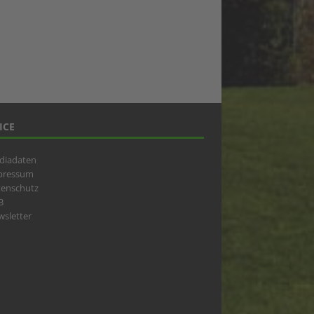
ICE
diadaten
pressum
tenschutz
B
sletter