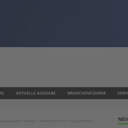
RE
AKTUELLE AUSGABE
BRANCHENFÜHRER
SERV
NEU
Caravanpark Tennsee: Seniorchef Armin Zick gestorben