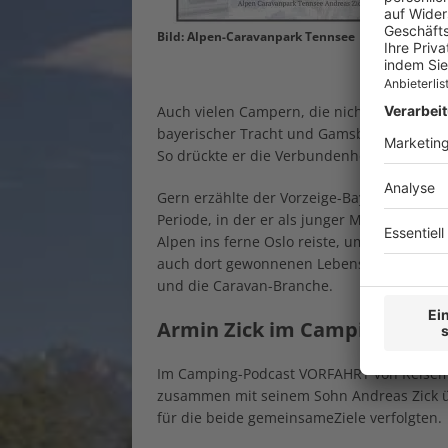
Bild: Alpen-Caravanpark Tennsee
Auch vielen Campern, die nicht bei Familie 
bayerischer Tracht und Gamsbart am Hut 
So drückte er die Verbundenheit zu seiner 
Gern erzählte der Vorzeige-Bayer aus sei
Periode, in der er als junger Mann mit d
Alpen ins ferne Oslo reiste, um in Norweg
auch dort gewonnenen Lebenserfahrung pr
und die Caravan-Branche.
Armin Zick im Camping-Podca
Im Camping-Podcast VORFAHRT von Reisemob
zusammen mit seinem Sohn Andreas Zick üb
für die beide gemeinsameZiele verfolgten.