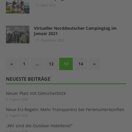
11. März 2021
Virtueller Norddeutscher Campingtag im
Januar 2021
17. Dezember 2020
«
1
…
12
13
14
»
NEUESTE BEITRÄGE
Neuer Platz mit Gletscherblick
3. August 2026
Neue EU-Regeln: Mehr Transparenz bei Ferienunterkünften
2. August 2026
„Wir sind die Outdoor-Hotellerie!“
1. August 2026