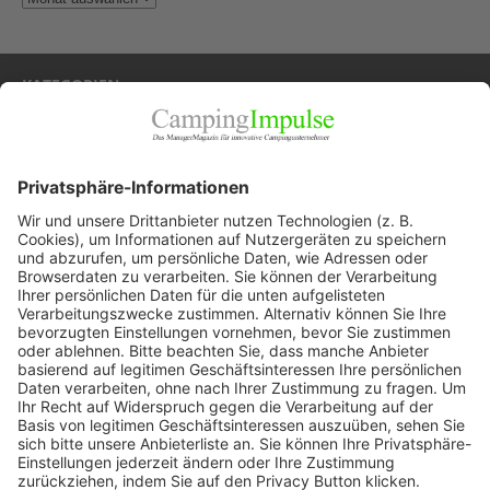
KATEGORIEN
Allgemein
Blickpunkte
Firmenporträts
Panorama
Produkte
Ratgeber
Weitblick
WEITERES AUS DEM VERLAG