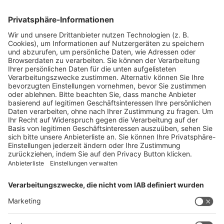
Blickpunkte
Firmenporträts
Panorama
Produkte
Ratgeber
Weitblick
WEITERES AUS DEM VERLAG
Reisemobil International
Camping, Cars & Caravans
CamperVans
Bordatlas