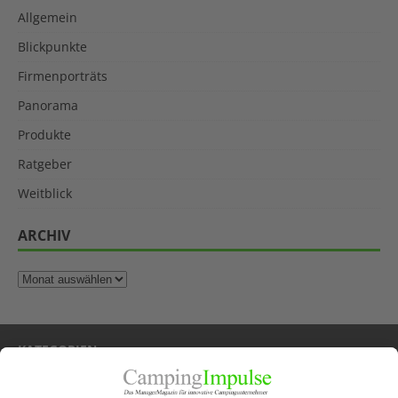
Allgemein
Blickpunkte
Firmenporträts
Panorama
Produkte
Ratgeber
Weitblick
ARCHIV
KATEGORIEN
Allgemein