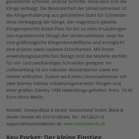
garantieren schnelle, präzise Schnitte, ohne dass sich die
Klinge verbiegt. Die Besonderheit der Universalmesser ist
die Klingenhalterung aus gehärtetem Stahl für Schneiden
ohne Verbiegung der Klinge. Der magnetisch geteilte
Klingenspeicher bietet Platz für bis zu zehn Ersatzklingen.
Das ergonomische Design der Universalmesser sorgt für
eine größtmögliche Klingenkontaktfläche und ermöglicht
eine präzise sowie saubere Schnittarbeit. Mit ihrem
anwendungsspezifischen Design sind die Modelle perfekt
für ein- und zweihändiges Schneiden geeignet. Im
Lieferumfang ist ein robuster Messerköcher sowie ein
Holster enthalten. Zudem wird jedes Universalmesser mit
zwei Stanley Fatmax induktionsgehärteten Klingen und
einer großen Stanley 1996 Hakenklinge geliefert. Preis: 19,90
Euro (ohne MwSt).
Kontakt: Stanley Black & Decker Deutschland GmbH, Black-&-
Decker-Strasse 40, 65510 Idstein, Tel.: 06126/21-0,
support@blackanddecker.de,
www.stanleyworks.de
Keu Pocket: Der kleine Einstieg