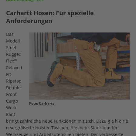
Carhartt Hosen: Für spezielle
Anforderungen
Das
Modell
Steel
Rugged
Flex™
Relaxed
Fit
Ripstop
Double-
Front
Cargo
Foto: Carhartt
Work
Pant
bringt zahlreiche neue Funktionen mit sich. Dazu g e h ö r e
n vergrößerte Holster-Taschen, die mehr Stauraum für
Werkzeuge und Arbeitsutensilien bieten. Der verbesserte