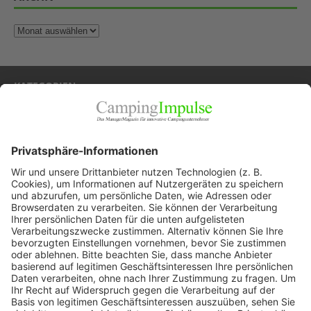
KATEGORIEN
Allgemein
Blickpunkte
Firmenporträts
Panorama
Produkte
Ratgeber
Weitblick