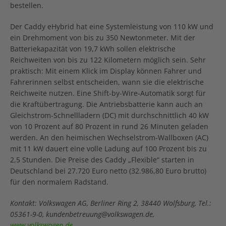
bestellen.
Der Caddy eHybrid hat eine Systemleistung von 110 kW und
ein Drehmoment von bis zu 350 Newtonmeter. Mit der
Batteriekapazität von 19,7 kWh sollen elektrische
Reichweiten von bis zu 122 Kilometern möglich sein. Sehr
praktisch: Mit einem Klick im Display können Fahrer und
Fahrerinnen selbst entscheiden, wann sie die elektrische
Reichweite nutzen. Eine Shift-by-Wire-Automatik sorgt für
die Kraftübertragung. Die Antriebsbatterie kann auch an
Gleichstrom-Schnellladern (DC) mit durchschnittlich 40 kW
von 10 Prozent auf 80 Prozent in rund 26 Minuten geladen
werden. An den heimischen Wechselstrom-Wallboxen (AC)
mit 11 kW dauert eine volle Ladung auf 100 Prozent bis zu
2,5 Stunden. Die Preise des Caddy „Flexible“ starten in
Deutschland bei 27.720 Euro netto (32.986,80 Euro brutto)
für den normalem Radstand.
Kontakt: Volkswagen AG, Berliner Ring 2, 38440 Wolfsburg, Tel.:
05361-9-0, kundenbetreuung@volkswagen.de,
www.volkswagen.de