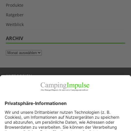
Produkte
Ratgeber
Weitblick
ARCHIV
KATEGORIEN
Allgemein
Blickpunkte
Firmenporträts
Panorama
Produkte