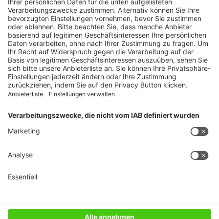
Ratgeber
Weitblick
WEITERES AUS DEM VERLAG
Reisemobil International
Camping, Cars & Caravans
CamperVans
Bordatlas
SERVICE
Mediadaten
Impressum
Datenschutz
AGB