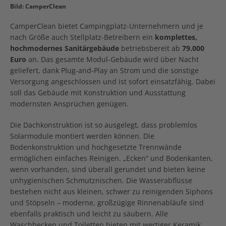
Bild: CamperClean
CamperClean bietet Campingplatz-Unternehmern und je
nach Größe auch Stellplatz-Betreibern ein
komplettes,
hochmodernes Sanitärgebäude
betriebsbereit ab
79.000
Euro
an. Das gesamte Modul-Gebäude wird über Nacht
geliefert, dank Plug-and-Play an Strom und die sonstige
Versorgung angeschlossen und ist sofort einsatzfähig. Dabei
soll das Gebäude mit Konstruktion und Ausstattung
modernsten Ansprüchen genügen.
Die Dachkonstruktion ist so ausgelegt, dass problemlos
Solarmodule montiert werden können. Die
Bodenkonstruktion und hochgesetzte Trennwände
ermöglichen einfaches Reinigen. „Ecken“ und Bodenkanten,
wenn vorhanden, sind überall gerundet und bieten keine
unhygienischen Schmutznischen. Die Wasserabflüsse
bestehen nicht aus kleinen, schwer zu reinigenden Siphons
und Stöpseln – moderne, großzügige Rinnenabläufe sind
ebenfalls praktisch und leicht zu säubern. Alle
Waschbecken und Toiletten bieten mit wertiger Keramik