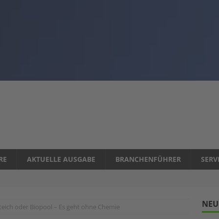
RE
AKTUELLE AUSGABE
BRANCHENFÜHRER
SERV
NEU
ich oder Biopool – Es geht ohne Chemie