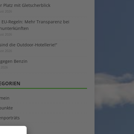
 Platz mit Gletscherblick
ust 2026
 EU-Regeln: Mehr Transparenz bei
enunterkünften
ust 2026
sind die Outdoor-Hotellerie!“
ust 2026
 gegen Benzin
i 2026
EGORIEN
emein
kpunkte
enporträts
rama