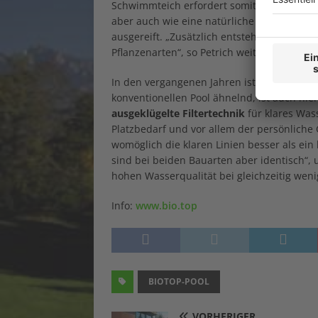
Schwimmteich erfordert somit eine größere 
aber auch wie eine natürliche Wasserpflege
ausgereift. „Zusätzlich entsteht hier neue
Pflanzenarten“, so Petrich weiter. Wer eine 
In den vergangenen Jahren ist das Konzep
konventionellen Pool ähnelnd, ist auch hie
ausgeklügelte Filtertechnik
für klares Was
Platzbedarf und vor allem der persönliche
womöglich die klaren Linien besser als ein 
sind bei beiden Bauarten aber identisch“, 
hohen Wasserqualität bei gleichzeitig wen
Info:
www.bio.top
BIOTOP-POOL
VORHERIGER