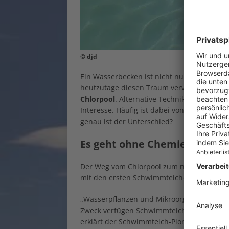
© djd
Ein Wasserbecken ist nicht nur an heißen 
heutzutage diesen Traum verwirklicht, ent
Chlorpool
. Alternative Techniken, die das 
Interesse. Häufig ist dabei von
Schwimmte
genau ist der Unterschied?
Es geht ohne Chemie
Der Weg vom Chlorpool zum natürlich rein
mit den ersten Schwimmteichen.
„Wasserpflanzen und Mikroorganismen rei
Zweck verfügen Schwimmteiche jeweils übe
erklärt der Schwimmteich-Pionier Peter Pet