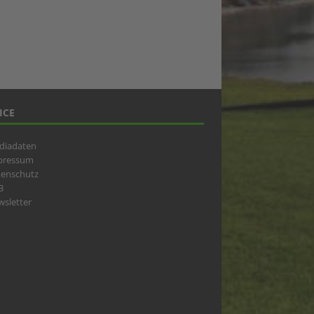
ICE
diadaten
pressum
tenschutz
B
sletter