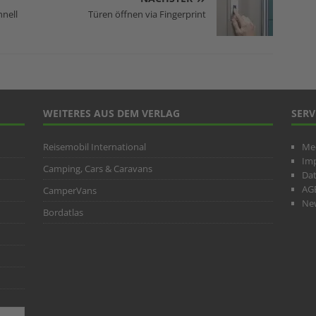
hnell
Türen öffnen via Fingerprint
WEITERES AUS DEM VERLAG
SERV
Reisemobil International
Me
Im
Camping, Cars & Caravans
Da
AG
CamperVans
New
Bordatlas