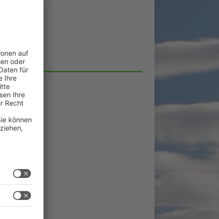
ukte
eber
lick
HIV