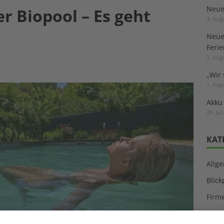
Neuer
 Biopool – Es geht
3. Aug
Neue
Feri
2. Aug
„Wir 
1. Aug
Akku
29. Jul
KAT
Allg
Blic
Firm
Pano