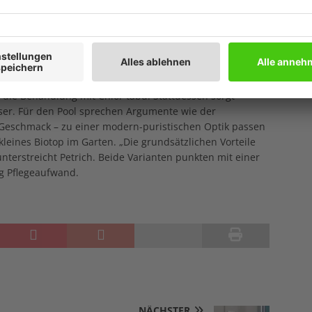
Mindestfläche als etwa ein klassischer Pool, wirkt dafür
. Die Technik ist seit vielen Jahren bewährt und
r Lebensraum für selten gewordene Tier- und
natürliche Optik schätze, liege mit dieser Variante richtig.
t des
Living-Pools
hinzugekommen. Optisch einem
r die Behandlung mit Chlor tabu. Stattdessen sorgt
ser. Für den Pool sprechen Argumente wie der
 Geschmack – zu einer modern-puristischen Optik passen
kleines Biotop im Garten. „Die grundsätzlichen Vorteile
unterstreicht Petrich. Beide Varianten punkten mit einer
ig Pflegeaufwand.
NÄCHSTER