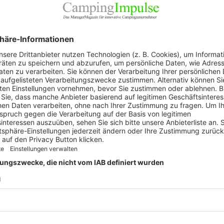
Prod
Ratg
Weitb
ARC
Tagen ein Gewinn. Aber bitte ohne Chemie: Wer sich
scheidet sich oft bewusst gegen einen konventionellen
Wasser auf natürliche Weise reinigen, finden starkes
ichen
oder sogenannten
Biopools
die Rede. Doch was
en Wasser begann vor mehr als einem Vierteljahrhundert
nigen das Wasser ohne Einsatz von Chemie. Zu diesem
r einen abgetrennten Bade- und Regenerationsbereich“,
rich vom österreichischen Hersteller
Biotop
. Der