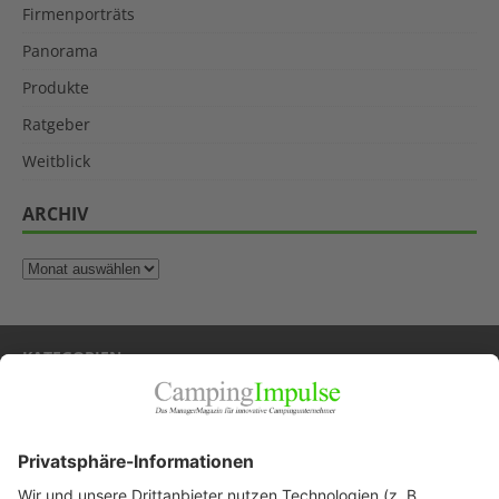
Firmenporträts
Panorama
Produkte
Ratgeber
Weitblick
ARCHIV
KATEGORIEN
Allgemein
Blickpunkte
Firmenporträts