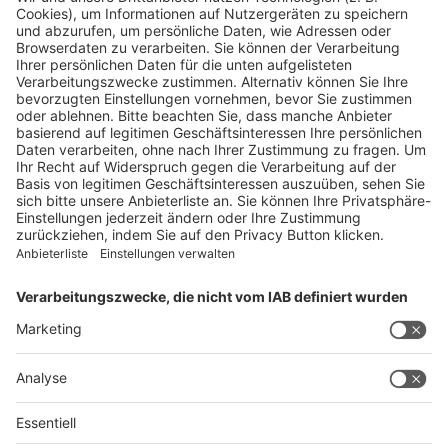
Panorama
Produkte
Ratgeber
Weitblick
WEITERES AUS DEM VERLAG
Reisemobil International
Camping, Cars & Caravans
CamperVans
Bordatlas
SERVICE
Mediadaten