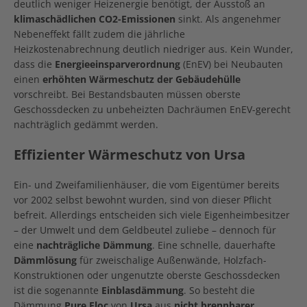
deutlich weniger Heizenergie benötigt, der Ausstoß an
klimaschädlichen CO2-Emissionen
sinkt. Als angenehmer
Nebeneffekt fällt zudem die jährliche
Heizkostenabrechnung deutlich niedriger aus. Kein Wunder,
dass die
Energieeinsparverordnung
(EnEV) bei Neubauten
einen
erhöhten Wärmeschutz
der Gebäudehülle
vorschreibt. Bei Bestandsbauten müssen oberste
Geschossdecken zu unbeheizten Dachräumen EnEV-gerecht
nachträglich gedämmt werden.
Effizienter Wärmeschutz von Ursa
Ein- und Zweifamilienhäuser, die vom Eigentümer bereits
vor 2002 selbst bewohnt wurden, sind von dieser Pflicht
befreit. Allerdings entscheiden sich viele Eigenheimbesitzer
– der Umwelt und dem Geldbeutel zuliebe – dennoch für
eine
nachträgliche Dämmung
. Eine schnelle, dauerhafte
Dämmlösung
für zweischalige Außenwände, Holzfach-
Konstruktionen oder ungenutzte oberste Geschossdecken
ist die sogenannte
Einblasdämmung
. So besteht die
Dämmung
Pure Floc
von
Ursa
aus
nicht brennbarer