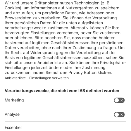
Panorama
Produkte
Ratgeber
Weitblick
WEITERES AUS DEM VERLAG
Reisemobil International
Camping, Cars & Caravans
CamperVans
Bordatlas
SERVICE