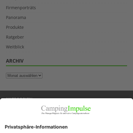
Firmenporträts
Panorama
Produkte
Ratgeber
Weitblick
ARCHIV
KATEGORIEN
Allgemein
Blickpunkte
Firmenporträts