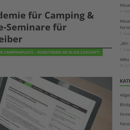
Neuer
emie für Camping &
3. Aug
Neue
e-Seminare für
Feri
2. Aug
eiber
„Wir 
1. Aug
 CAMPINGPLATZ – INVESTIEREN SIE IN DIE ZUKUNFT!
Akku
29. Jul
KAT
Allg
Blic
Firm
Pano