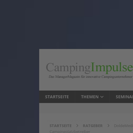
STARTSEITE
THEMEN
SEMINA
STARTSEITE
RATGEBER
DoldeMedi
Campingplatzbetreiber