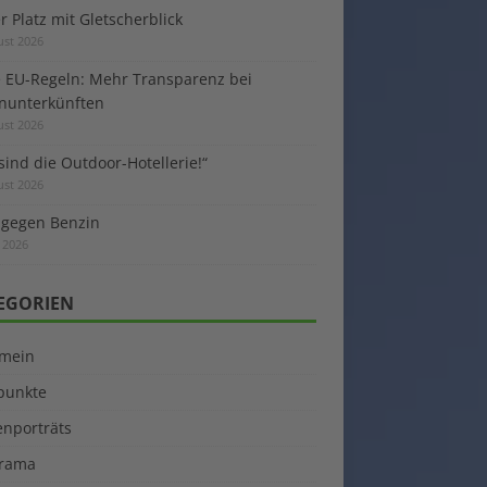
 Platz mit Gletscherblick
ust 2026
 EU-Regeln: Mehr Transparenz bei
enunterkünften
ust 2026
sind die Outdoor-Hotellerie!“
ust 2026
 gegen Benzin
i 2026
EGORIEN
emein
kpunkte
enporträts
rama