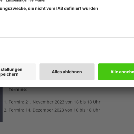
sions, automate processes, and boost productivity and
nar where we explore the expansive realm of Artificial
ations in the camping industry, spotlighting Campy – your
 through embodiments like Campy, ChatGPT, and DALL-E,
onal efficiency, and revenue generation for your
Live Online-Seminar, Dauer ca. zwei Stunden
Termine
:
Termin: 21. November 2023 von 16 bis 18 Uhr
Termin: 14. Dezember 2023 von 16 bis 18 Uhr