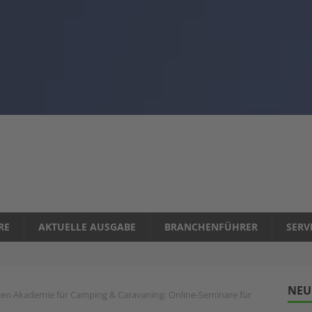
RE
AKTUELLE AUSGABE
BRANCHENFÜHRER
SERV
NEU
en Akademie für Camping & Caravaning: Online-Seminare für