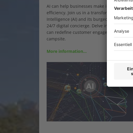
AI can help businesses make informed deci
efficiency. Join us in a transformative webi
Intelligence (AI) and its burgeoning applic
24/7 digital concierge. Delve into how AI,
can redefine customer engagement, operati
campsite.
More information…