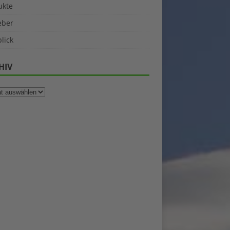
ukte
eber
lick
HIV