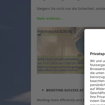
Steigern Sie nicht nur die Sicherheit, sond
Mehr erfahren…
BOOSTING SUCCESS AT CAMPGROU
Working more efficiently and productively 