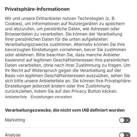
Blickpunkte
Firmenporträts
Panorama
Produkte
Ratgeber
Weitblick
WEITERES AUS DEM VERLAG
Reisemobil International
Camping, Cars & Caravans
CamperVans
Bordatlas