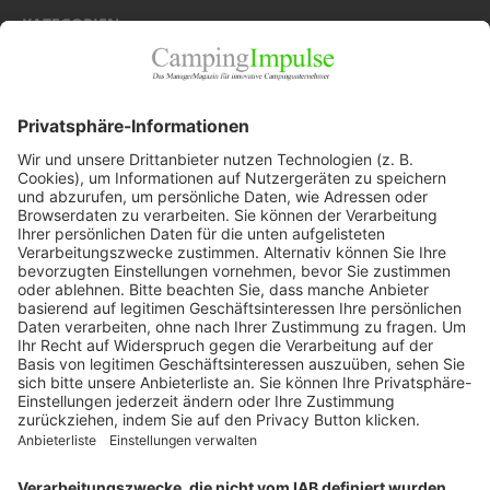
KATEGORIEN
Allgemein
Blickpunkte
Firmenporträts
Panorama
Produkte
Ratgeber
Weitblick
WEITERES AUS DEM VERLAG
Reisemobil International
Camping, Cars & Caravans