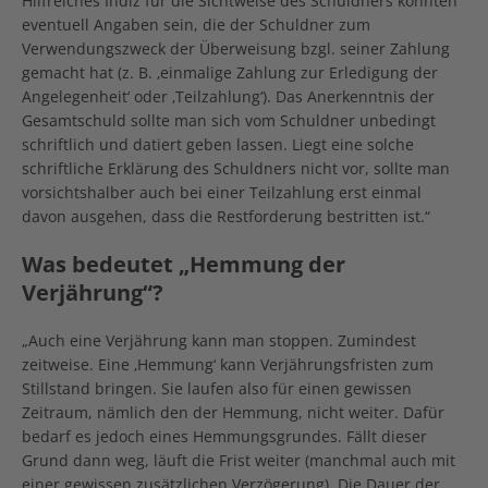
Hilfreiches Indiz für die Sichtweise des Schuldners könnten
eventuell Angaben sein, die der Schuldner zum
Verwendungszweck der Überweisung bzgl. seiner Zahlung
gemacht hat (z. B. ‚einmalige Zahlung zur Erledigung der
Angelegenheit‘ oder ‚Teilzahlung‘). Das Anerkenntnis der
Gesamtschuld sollte man sich vom Schuldner unbedingt
schriftlich und datiert geben lassen. Liegt eine solche
schriftliche Erklärung des Schuldners nicht vor, sollte man
vorsichtshalber auch bei einer Teilzahlung erst einmal
davon ausgehen, dass die Restforderung bestritten ist.“
Was bedeutet „Hemmung der
Verjährung“?
„Auch eine Verjährung kann man stoppen. Zumindest
zeitweise. Eine ‚Hemmung‘ kann Verjährungsfristen zum
Stillstand bringen. Sie laufen also für einen gewissen
Zeitraum, nämlich den der Hemmung, nicht weiter. Dafür
bedarf es jedoch eines Hemmungsgrundes. Fällt dieser
Grund dann weg, läuft die Frist weiter (manchmal auch mit
einer gewissen zusätzlichen Verzögerung). Die Dauer der