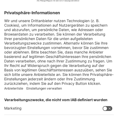
Allgemein
Blickpunkte
Firmenporträts
Panorama
Produkte
Ratgeber
Weitblick
WEITERES AUS DEM VERLAG
Reisemobil International
Camping, Cars & Caravans
CamperVans
Bordatlas