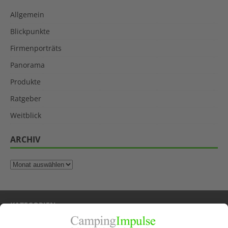
Allgemein
Blickpunkte
Firmenporträts
Panorama
Produkte
Ratgeber
Weitblick
ARCHIV
KATEGORIEN