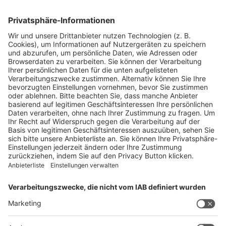
Blickpunkte
Firmenporträts
Panorama
Produkte
Ratgeber
Weitblick
WEITERES AUS DEM VERLAG
Reisemobil International
Camping, Cars & Caravans
CamperVans
Bordatlas