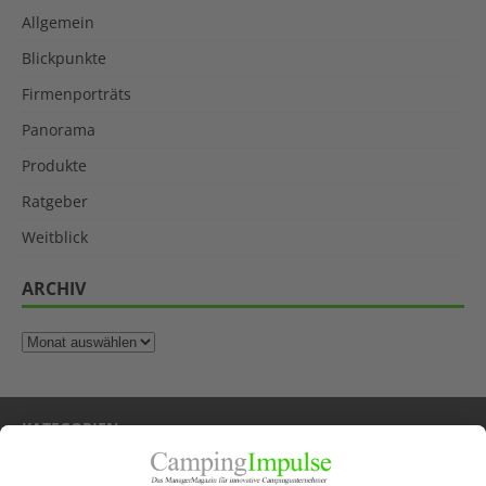
Allgemein
Blickpunkte
Firmenporträts
Panorama
Produkte
Ratgeber
Weitblick
ARCHIV
KATEGORIEN
Allgemein