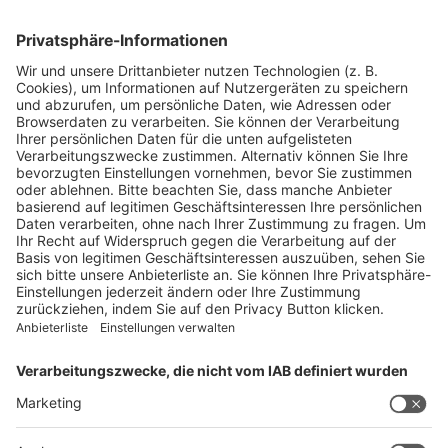
Blickpunkte
Firmenporträts
Panorama
Produkte
Ratgeber
Weitblick
WEITERES AUS DEM VERLAG
Reisemobil International
Camping, Cars & Caravans
CamperVans
Bordatlas