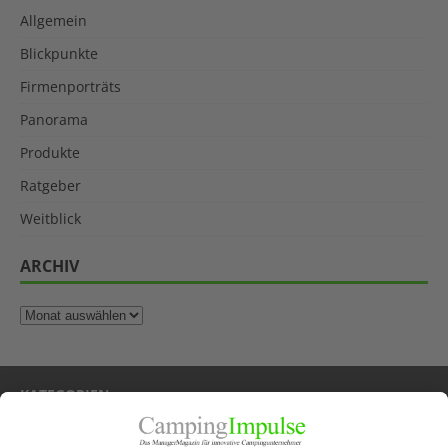
Allgemein
Blickpunkte
Firmenporträts
Panorama
Produkte
Ratgeber
Weitblick
ARCHIV
KATEGORIEN
Allgemein