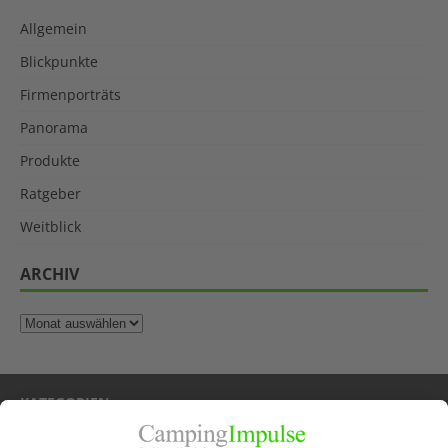
Allgemein
Blickpunkte
Firmenporträts
Panorama
Produkte
Ratgeber
Weitblick
ARCHIV
KATEGORIEN