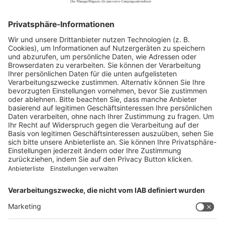
Allgemein
Blickpunkte
Firmenporträts
Panorama
Produkte
Ratgeber
Weitblick
WEITERES AUS DEM VERLAG
Reisemobil International
Camping, Cars & Caravans
CamperVans
Bordatlas