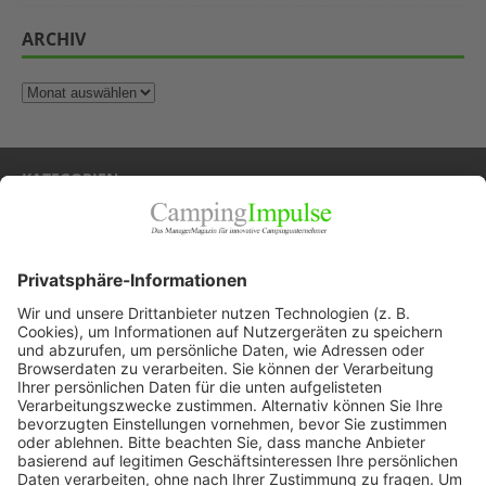
ARCHIV
KATEGORIEN
Allgemein
Blickpunkte
Firmenporträts
Panorama
Produkte
Ratgeber
Weitblick