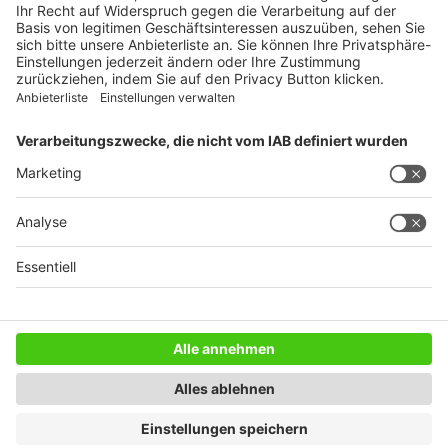
WEITERES AUS DEM VERLAG
Reisemobil International
Camping, Cars & Caravans
CamperVans
Bordatlas
SERVICE
Mediadaten
Impressum
Datenschutz
AGB
Newsletter