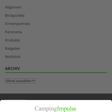
Allgemein
Blickpunkte
Firmenporträts
Panorama
Produkte
Ratgeber
Weitblick
ARCHIV
KATEGORIEN