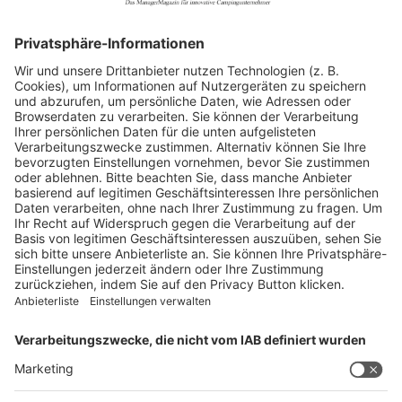
Allgemein
Blickpunkte
Firmenporträts
Panorama
Produkte
Ratgeber
Weitblick
WEITERES AUS DEM VERLAG
Reisemobil International
Camping, Cars & Caravans
CamperVans
Bordatlas