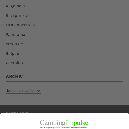
Allgemein
Blickpunkte
Firmenporträts
Panorama
Produkte
Ratgeber
Weitblick
ARCHIV
KATEGORIEN
Allgemein