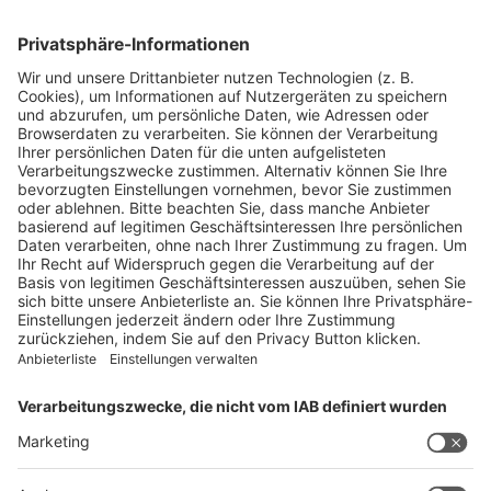
Blickpunkte
Firmenporträts
Panorama
Produkte
Ratgeber
Weitblick
WEITERES AUS DEM VERLAG
Reisemobil International
Camping, Cars & Caravans
CamperVans
Bordatlas