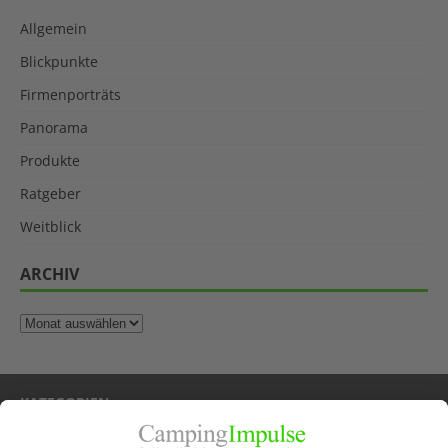
Allgemein
Blickpunkte
Firmenporträts
Panorama
Produkte
Ratgeber
Weitblick
ARCHIV
KATEGORIEN