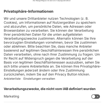
Allgemein
Blickpunkte
Firmenporträts
Panorama
Produkte
Ratgeber
Weitblick
WEITERES AUS DEM VERLAG
Reisemobil International
Camping, Cars & Caravans
CamperVans
Bordatlas