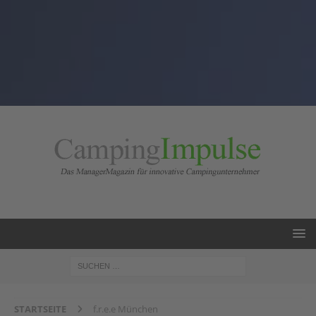
STARTSEITE
f.r.e.e München