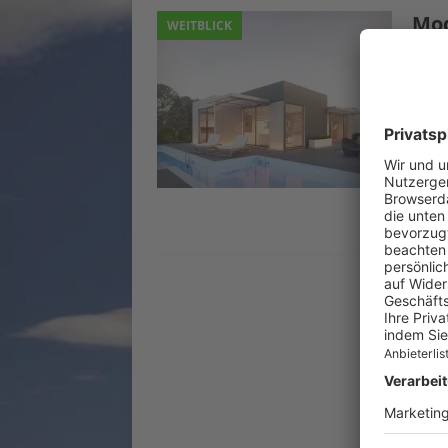
Mod
WEITBLICK
Kon
Cam
28. 
Modu
eine 
langw
Bauko
drän