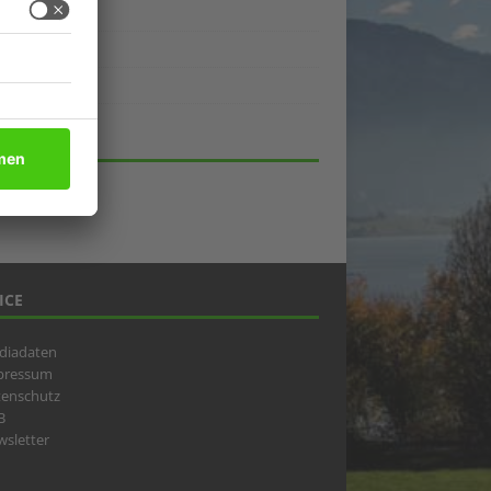
ukte
eber
lick
HIV
ICE
diadaten
pressum
tenschutz
B
sletter