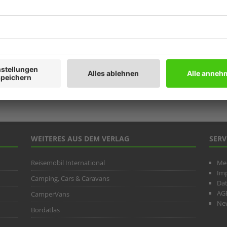
Prod
Ratg
Weitb
ARC
WEITERES AUS DEM VERLAG
SERV
Reisemobil International
Me
Im
Camping, Cars & Caravans
Da
AG
CamperVans
New
Bordatlas