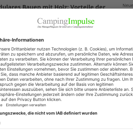
Neuer
ulares Bauen mit Holz: Vorteile der
3. Aug
struktionsmethode Holzmodulbau für
pingplätze
Neue
Feri
November 2024
2. Aug
lare Holzhäuser machen auch auf einem Campingplatz
„Wir 
gute Figur und stehen ganz in der Tradition der oft so
1. Aug
eiligen, aber preiswerten Mobilheime. Steigende
sten und die Suche nach nachhaltigen Alternativen
Akku
gen immer mehr Bauherren
[…]
29. Jul
KAT
Allg
Blic
Firm
Pano