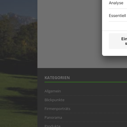
KATEGORIEN
Allgemein
Blickpunkte
Firmenporträts
Panorama
Produkte