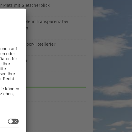
 Platz mit Gletscherblick
ust 2026
 EU-Regeln: Mehr Transparenz bei
enunterkünften
ust 2026
sind die Outdoor-Hotellerie!“
ust 2026
 gegen Benzin
i 2026
EGORIEN
emein
kpunkte
enporträts
rama