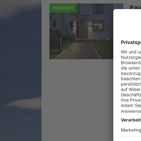
Pau
PRODUKTE
Cam
19. 
Lich
einma
gut a
sorge
Aufg