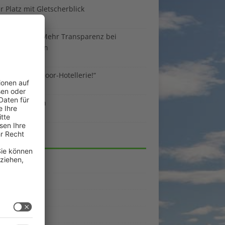
 Platz mit Gletscherblick
ust 2026
 EU-Regeln: Mehr Transparenz bei
enunterkünften
ust 2026
sind die Outdoor-Hotellerie!“
ust 2026
 gegen Benzin
i 2026
EGORIEN
emein
kpunkte
enporträts
rama