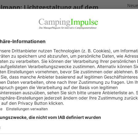
Neuer
lmann: Lichtgestaltung auf dem
3. Aug
pingplatz
Neue
November 2020
Feri
t rund um den Campingplatz hat mehrere Funktionen auf
2. Aug
l zu erfüllen. Es soll Wege, Eingangsbereiche und Stufen
„Wir 
usleuchten, um für Orientierung und Sicherheit zu
1. Aug
n. Zusätzlich hat die Beleuchtung auch eine dekorative
abe,
[…]
Akku
29. Jul
KAT
Allg
Blic
Firm
Pano