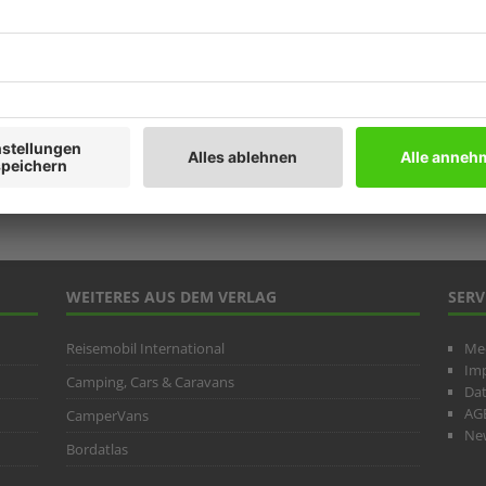
Prod
Ratg
Weitb
ARC
WEITERES AUS DEM VERLAG
SERV
Reisemobil International
Me
Im
Camping, Cars & Caravans
Da
AG
CamperVans
New
Bordatlas