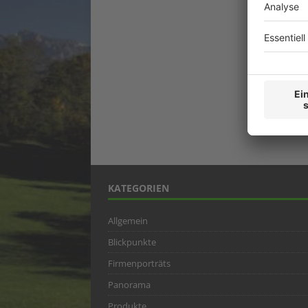
KATEGORIEN
Allgemein
Blickpunkte
Firmenporträts
Panorama
Produkte