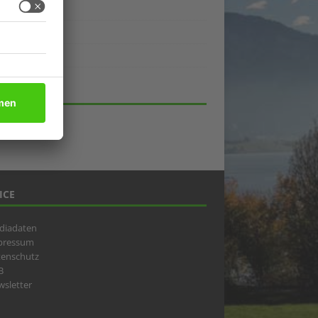
ukte
eber
lick
HIV
ICE
diadaten
pressum
tenschutz
B
sletter