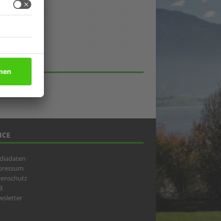
ukte
eber
lick
HIV
ICE
diadaten
pressum
tenschutz
B
sletter