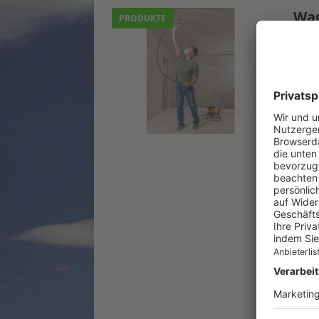
Wag
PRODUKTE
str
2. Jul
Das W
150 M
Strei