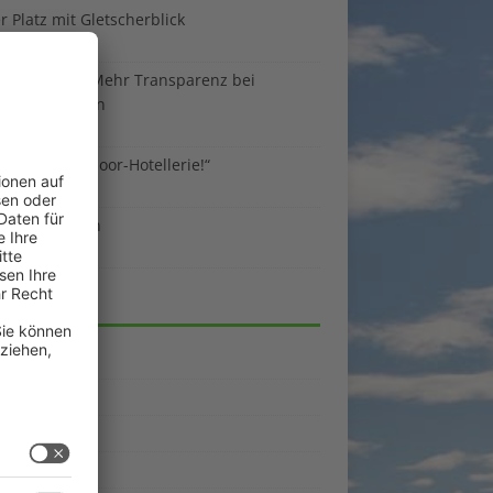
 Platz mit Gletscherblick
ust 2026
 EU-Regeln: Mehr Transparenz bei
enunterkünften
ust 2026
sind die Outdoor-Hotellerie!“
ust 2026
 gegen Benzin
i 2026
EGORIEN
emein
kpunkte
enporträts
rama