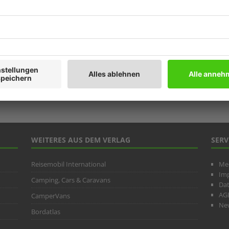
Prod
Ratg
Weitb
ARC
WEITERES AUS DEM VERLAG
SERV
Reisemobil International
Me
Im
Camping, Cars & Caravans
Da
AG
CamperVans
New
Bordatlas