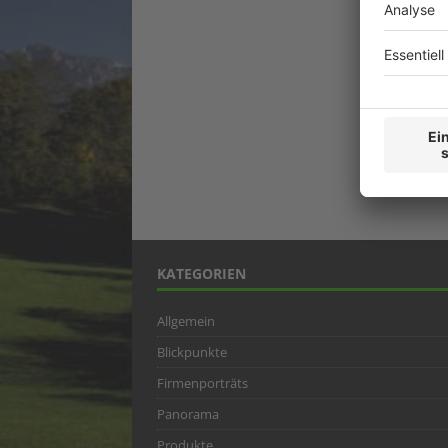
KATEGORIEN
Allgemein
Blickpunkte
Firmenporträts
Panorama
Produkte