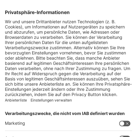
Blickpunkte
Firmenporträts
Panorama
Produkte
Ratgeber
Weitblick
WEITERES AUS DEM VERLAG
Reisemobil International
Camping, Cars & Caravans
CamperVans
Bordatlas