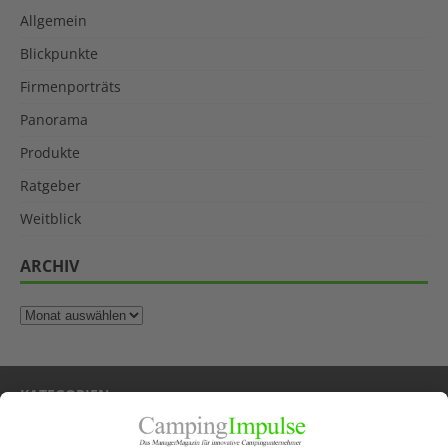
Allgemein
Blickpunkte
Firmenporträts
Panorama
Produkte
Ratgeber
Weitblick
ARCHIV
KATEGORIEN
Allgemein