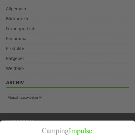
Allgemein
Blickpunkte
Firmenporträts
Panorama
Produkte
Ratgeber
Weitblick
ARCHIV
KATEGORIEN