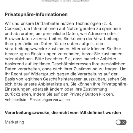
Allgemein
Blickpunkte
Firmenporträts
Panorama
Produkte
Ratgeber
Weitblick
WEITERES AUS DEM VERLAG
Reisemobil International
Camping, Cars & Caravans
CamperVans
Bordatlas