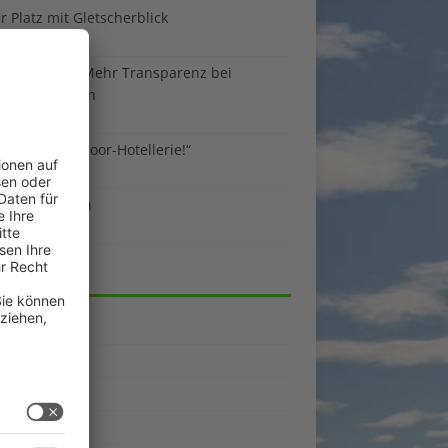
 Platz mit Gletscherblick
ust 2026
 EU-Regeln: Mehr Transparenz bei
enunterkünften
ust 2026
sind die Outdoor-Hotellerie!“
ust 2026
 gegen Benzin
i 2026
EGORIEN
emein
kpunkte
enporträts
rama