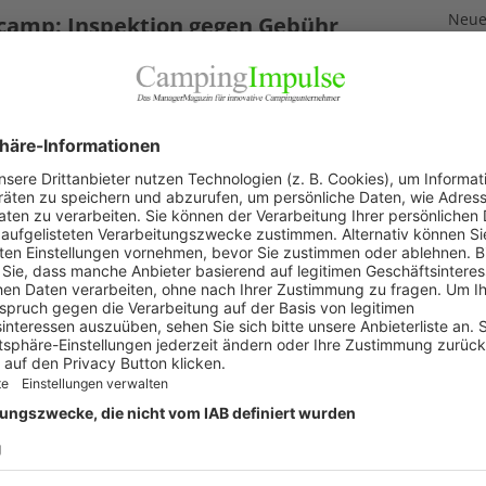
Neuer
camp: Inspektion gegen Gebühr
3. Aug
ai 2026
Neue
ngplätze können sich künftig einer Inspektion durch
Feri
mp bzw. den ADAC nur noch kostenpflichtig unterziehen,
2. Aug
re Qualität bewerten zu lassen. Nach der Auswahl durch
mp erfolgt eine Einladung zur Anmeldung, die bei
„Wir 
esse als
[…]
1. Aug
Akku
29. Jul
KAT
Allg
Blic
Firm
Pano