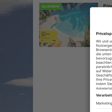
Pin
ALLGEMEIN
20. M
Campi
Pinca
um ih
Pinca
Inter