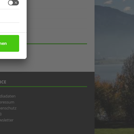
ukte
eber
lick
HIV
ICE
diadaten
pressum
tenschutz
B
sletter