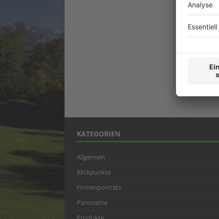
KATEGORIEN
Allgemein
Blickpunkte
Firmenporträts
Panorama
Produkte