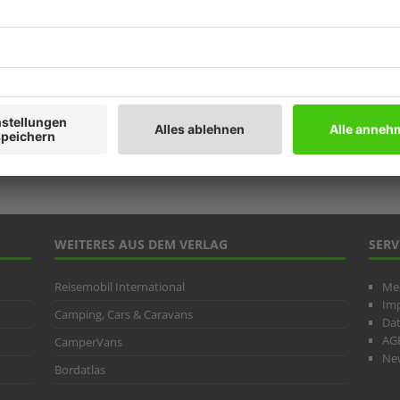
Prod
Ratg
Weitb
ARC
WEITERES AUS DEM VERLAG
SERV
Reisemobil International
Me
Im
Camping, Cars & Caravans
Da
AG
CamperVans
New
Bordatlas