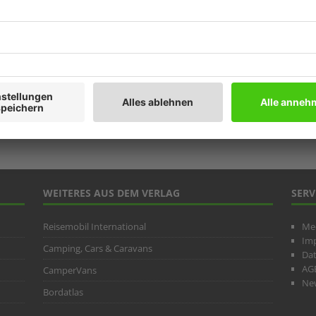
Prod
Ratg
Weitb
ARC
WEITERES AUS DEM VERLAG
SERV
Reisemobil International
Me
Im
Camping, Cars & Caravans
Da
AG
CamperVans
New
Bordatlas