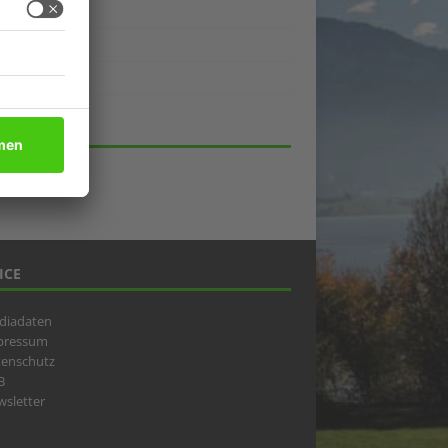
ukte
eber
lick
HIV
ICE
diadaten
pressum
tenschutz
B
sletter