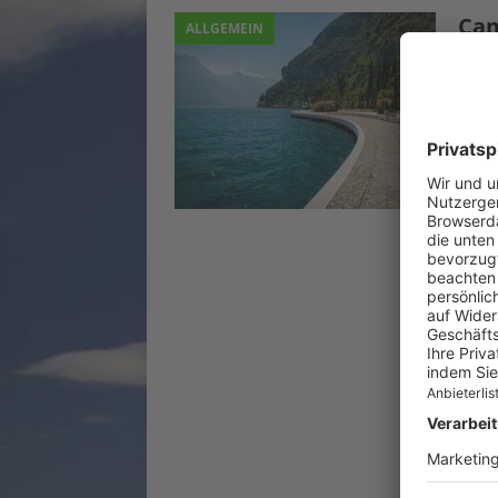
Cam
ALLGEMEIN
an 
5. Ap
Kein
es di
Öster
Großb
Deut