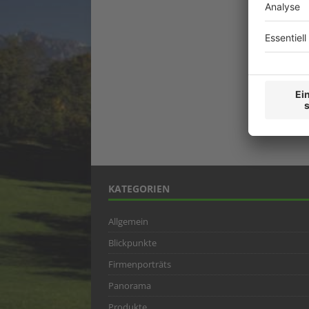
KATEGORIEN
Allgemein
Blickpunkte
Firmenporträts
Panorama
Produkte