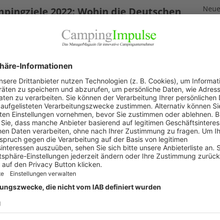
Neuer
pingziele 2022: Wohin die Deutschen
3. Aug
Ostern reisen wollen
Neue
ril 2022
Feri
 Lockdown und weniger Reisebeschränkungen: Also zieht
2. Aug
e Deutschen raus. Im Trend liegen Ziele in Deutschland,
„Wir 
reich, Tschechien, Italien, Frankreich sowie
1. Aug
ritannien. Wohin die Reise an Ostern 2022 für die
schen tendenziell gehen könnte,
[…]
Akku
29. Jul
KAT
Allg
Blic
Firm
Pano