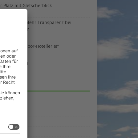
 Platz mit Gletscherblick
ust 2026
 EU-Regeln: Mehr Transparenz bei
enunterkünften
ust 2026
sind die Outdoor-Hotellerie!“
ust 2026
 gegen Benzin
i 2026
EGORIEN
emein
kpunkte
enporträts
rama