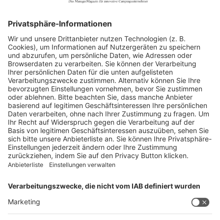
Allgemein
Blickpunkte
Firmenporträts
Panorama
Produkte
Ratgeber
Weitblick
WEITERES AUS DEM VERLAG
Reisemobil International
Camping, Cars & Caravans
CamperVans
Bordatlas