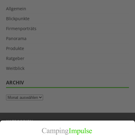
Allgemein
Blickpunkte
Firmenporträts
Panorama
Produkte
Ratgeber
Weitblick
ARCHIV
KATEGORIEN