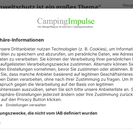
Neuer
weltschutz ist ein großes Thema“
3. Aug
ril 2025
Neue
ampingszene schießt sich gerade auf die Chemietoiletten
Feri
 und das Angebot an Trockentoiletten überschwemmt
2. Aug
nbar den Markt. CI sprach mit dem Marktführer Thetford
die derzeitige Situation und den Ruf der Chemietoiletten.
„Wir 
ietoiletten und
[…]
1. Aug
Akku
29. Jul
KAT
Allg
Blic
Firm
Pano