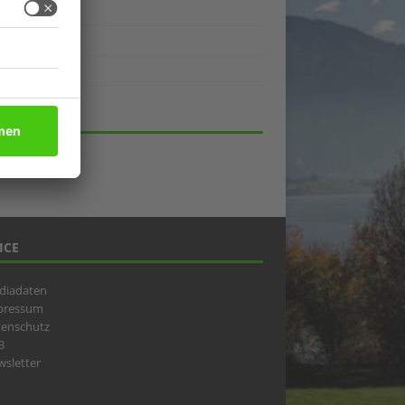
ukte
eber
lick
HIV
ICE
diadaten
pressum
tenschutz
B
sletter