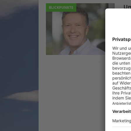
„Um
BLICKPUNKTE
1. Ap
Die C
ein,
schei
über 
Chem