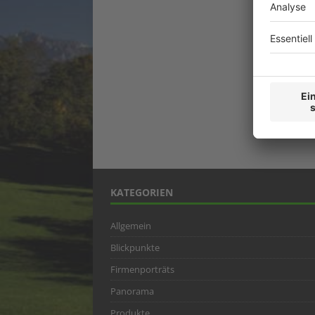
KATEGORIEN
Allgemein
Blickpunkte
Firmenporträts
Panorama
Produkte