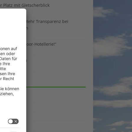
 Platz mit Gletscherblick
ust 2026
 EU-Regeln: Mehr Transparenz bei
enunterkünften
ust 2026
sind die Outdoor-Hotellerie!“
ust 2026
 gegen Benzin
i 2026
EGORIEN
emein
kpunkte
enporträts
rama