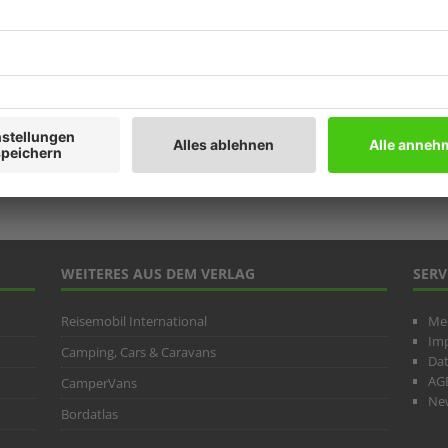
Prod
Ratg
Weitb
ARC
WEITERES AUS DEM VERLAG
SERV
Reisemobil International
Me
Im
Camping, Cars & Caravans
Da
AG
CamperVans
New
Bordatlas