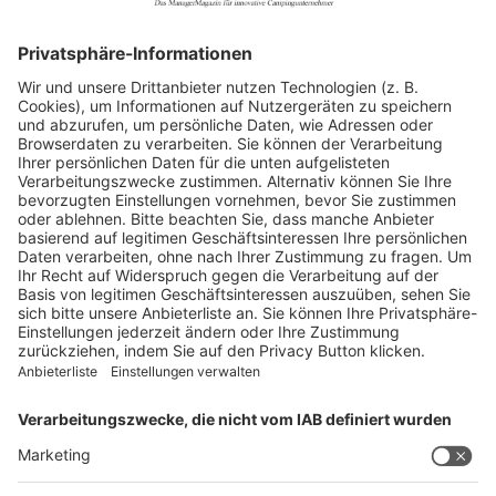
Allgemein
Blickpunkte
Firmenporträts
Panorama
Produkte
Ratgeber
Weitblick
WEITERES AUS DEM VERLAG
Reisemobil International
Camping, Cars & Caravans
CamperVans
Bordatlas