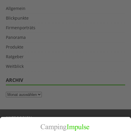
Allgemein
Blickpunkte
Firmenporträts
Panorama
Produkte
Ratgeber
Weitblick
ARCHIV
KATEGORIEN