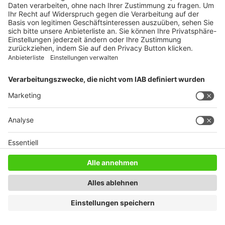
Gehaltsatlas 2018 – Wo die Deutschen am
meisten verdienen
6. März 2018
Renson Sonnenschutz für draußen
6. März 2018
So geht Heckenpflege mit Stihl
6. März 2018
NEUESTE BEITRÄGE
Neuer Platz mit Gletscherblick
3. August 2026