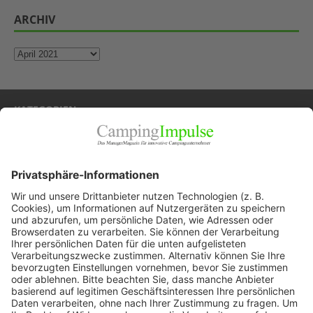
ARCHIV
KATEGORIEN
Allgemein
Blickpunkte
Firmenporträts
Panorama
Produkte
Ratgeber
Weitblick