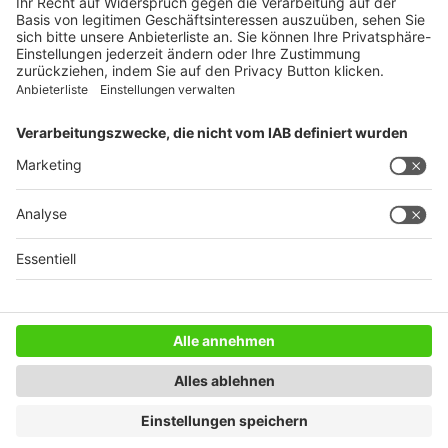
WEITERES AUS DEM VERLAG
Reisemobil International
Camping, Cars & Caravans
CamperVans
Bordatlas
SERVICE
Mediadaten
Impressum
Datenschutz
AGB
Newsletter
Copyright © 2021 DoldeMedien Verlag GmbH