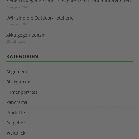
Neue EU-Regeln: Mehr Transparenz bei Ferienunterkünften
2. August 2026
„Wir sind die Outdoor-Hotellerie!“
1. August 2026
Akku gegen Benzin
29. Juli 2026
KATEGORIEN
Allgemein
Blickpunkte
Firmenporträts
Panorama
Produkte
Ratgeber
Weitblick