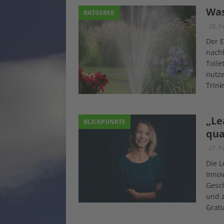
Was
RATGEBER
28. F
Der E
nachh
Toile
nutze
Trin
„Le
BLICKPUNKTE
qua
27. F
Die L
Innov
Gesch
und z
Gratu