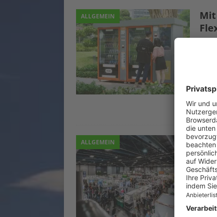
Mit
ALLGEMEIN
Fle
4. Fe
Die r
Tocht
Wege 
Gros
inno
Mult
Bra
ALLGEMEIN
wic
4. Fe
Neue
direk
einer
Branc