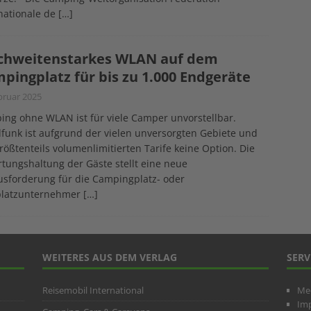
nationale de
[…]
chweitenstarkes WLAN auf dem
pingplatz für bis zu 1.000 Endgeräte
bruar 2025
ng ohne WLAN ist für viele Camper unvorstellbar.
funk ist aufgrund der vielen unversorgten Gebiete und
rößtenteils volumenlimitierten Tarife keine Option. Die
tungshaltung der Gäste stellt eine neue
sforderung für die Campingplatz- oder
lplatzunternehmer
[…]
WEITERES AUS DEM VERLAG
SERV
Reisemobil International
Me
Im