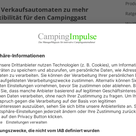
Prod
 Verkaufsautomaten zu mehr
Ratg
xibilität für den Campinggast
Weitb
bruar 2025
echt neue Plattform Camping-Kaufhaus.com, das ist eine
ARC
er der Händlergemeinschaft InterCaravaning, geht neue
und positioniert sich mit seinem Angebot zwischen
sisten, Einzelhandel und dem Campinggast. Mit einem
vativen Konzept aus Verkaufsautomaten und
ifunktionsterminals
[…]
nchentermine: Das sind die
htigsten Messen 2025
bruar 2025
 Branchentrends ausfindig machen und mit Händlern ins
te Gespräch kommen, nirgends geht es leichter als auf
 Messe. Hier sind die wichtigsten Messetermine für die
he. Messen 2025 Februar 6. – 9. Februar Reisen
[…]