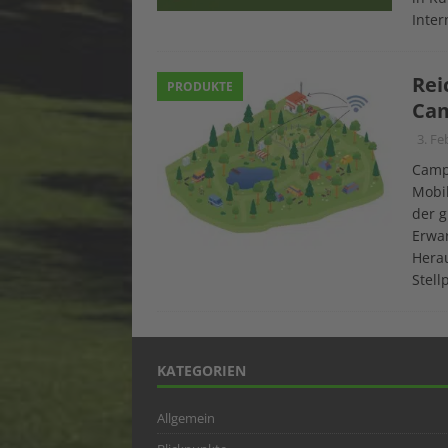
Inter
Rei
PRODUKTE
Cam
3. Fe
Campi
Mobil
der g
Erwar
Herau
Stel
KATEGORIEN
Allgemein