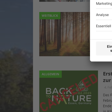
Neu
WEITBLICK
4. Fe
Die W
speic
Bund
Bund
Ende 
Erheb
Ers
ALLGEMEIN
zur
4. Fe
Das F
Febru
Ende 
in K