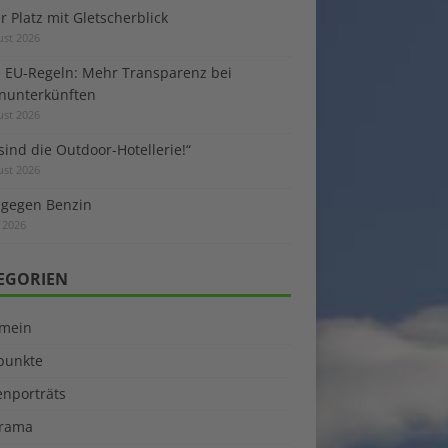
 Platz mit Gletscherblick
ust 2026
 EU-Regeln: Mehr Transparenz bei
enunterkünften
ust 2026
sind die Outdoor-Hotellerie!“
ust 2026
 gegen Benzin
i 2026
EGORIEN
emein
kpunkte
enporträts
rama