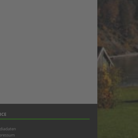
ICE
diadaten
pressum