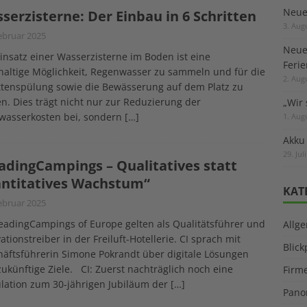
Neuer
serzisterne: Der Einbau in 6 Schritten
3. Aug
ebruar 2025
Neue
insatz einer Wasserzisterne im Boden ist eine
Feri
altige Möglichkeit, Regenwasser zu sammeln und für die
2. Aug
ttenspülung sowie die Bewässerung auf dem Platz zu
n. Dies trägt nicht nur zur Reduzierung der
„Wir 
kwasserkosten bei, sondern
[…]
1. Aug
Akku
29. Jul
adingCampings – Qualitatives statt
ntitatives Wachstum“
KAT
ebruar 2025
eadingCampings of Europe gelten als Qualitätsführer und
Allg
ationstreiber in der Freiluft-Hotellerie. CI sprach mit
Blic
äftsführerin Simone Pokrandt über digitale Lösungen
ukünftige Ziele. CI: Zuerst nachträglich noch eine
Firm
lation zum 30-jährigen Jubiläum der
[…]
Pano