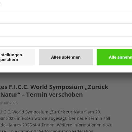
es Waldsterben in Deutschland
bruar 2025
älder in Deutschland geben mehr Kohlenstoff ab, als sie
hern können. Das ist ein Ergebnis der
eswaldinventur, die das
eslandwirtschaftsministerium und das Thünen-Institut
letzten Jahres in Berlin veröffentlicht haben. Diese
ung findet alle
[…]
tes F.I.C.C. World Symposium „Zurück
 Natur“ – Termin verschoben
bruar 2025
.I.C.C. World Symposium „Zurück zur Natur“ am 20.
ar 2025 in Essen wurde abgesagt. Der neue Termin soll
des Jahres 2025 stattfinden. Weitere Informationen dazu
ürze. Die Camping-Weltorganisation Fédération