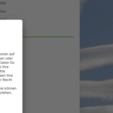
ukte
eber
lick
HIV