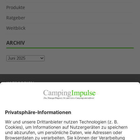
Produkte
Ratgeber
Weitblick
ARCHIV
KATEGORIEN
Allgemein
Blickpunkte
Firmenporträts
Panorama
Produkte