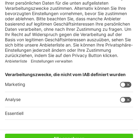
Ratgeber
Weitblick
WEITERES AUS DEM VERLAG
Reisemobil International
Camping, Cars & Caravans
CamperVans
Bordatlas
SERVICE
Mediadaten
Impressum
Datenschutz
AGB