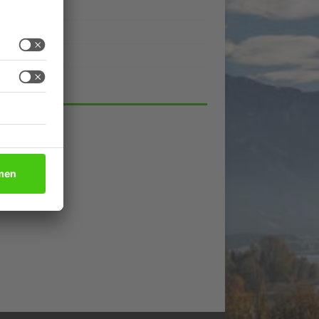
ukte
eber
lick
HIV