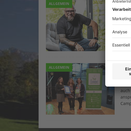
Ene
ALLGEMEIN
3. Fe
In m
Phäno
tiefg
Zukun
Entsc
EU 
ALLGEMEIN
2. Fe
Das E
auch 
anspr
Camp