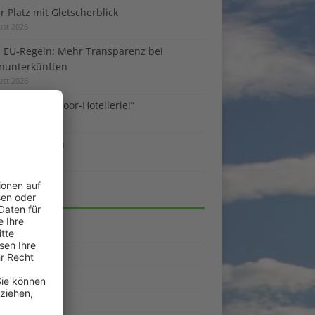
 Platz mit Gletscherblick
ust 2026
 EU-Regeln: Mehr Transparenz bei
enunterkünften
ust 2026
sind die Outdoor-Hotellerie!“
ust 2026
 gegen Benzin
i 2026
EGORIEN
emein
kpunkte
enporträts
rama