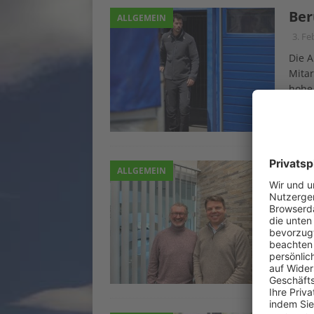
Ber
ALLGEMEIN
3. Fe
Die A
Mitar
hohe 
imme
Repa
„Wi
ALLGEMEIN
3. Fe
Die F
die 
Zukun
eine 
[…]