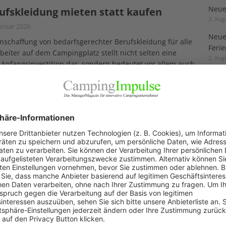
Neuer
ufskleidung mieten statt kaufen
3. Aug
bruar 2026
Neue
nschaffung von bedarfsgerechter Berufskleidung für alle
Feri
beiter auf dem Campingplatz stellt nicht selten eine
2. Aug
Anfangsinvestition dar, sondern bedeutet vor allem auch
rwährender Aufwand durch Reinigung, Pflege und
„Wir 
ratur. Mewa bietet mit dem Rundum-Service
[…]
1. Aug
Akku
29. Jul
r teilen dieselben Werte“
bruar 2026
KAT
irst Camp Gruppe und die lodgyslife AG, zu ihr gehören
Marken Azur Camping und Camping Lodge, bündeln in
Allg
ft ihr operatives Campinggeschäft und wollen damit
Blic
starke Basis für nachhaltiges, langfristiges Wachstum im
Firm
Pano