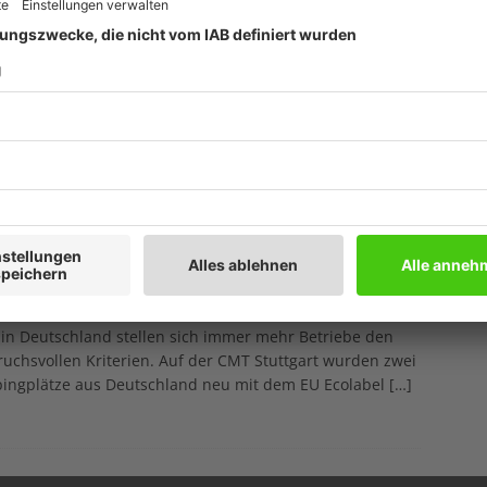
rgiefalle Führungskraft
Prod
bruar 2026
Ratg
ittelständischen Unternehmen zeigt sich zunehmend ein
Weitb
men, das auf den ersten Blick unscheinbar wirkt, aber
reifende Folgen für Strategie, Leistung und
ARC
ftsfähigkeit haben kann: die ‚Energiefalle Führungskraft‘.
heiderinnen und Entscheider spüren sie vielleicht als
[…]
Ecolabel: Auf Wachstumskurs
bruar 2026
U Ecolabel ist in ganz Europa auf Wachstumskurs und
in Deutschland stellen sich immer mehr Betriebe den
uchsvollen Kriterien. Auf der CMT Stuttgart wurden zwei
ingplätze aus Deutschland neu mit dem EU Ecolabel
[…]