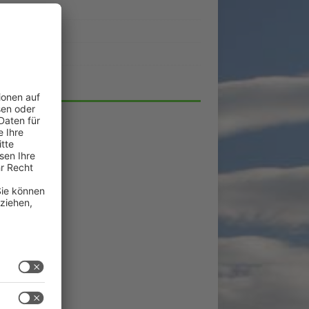
ukte
eber
lick
HIV