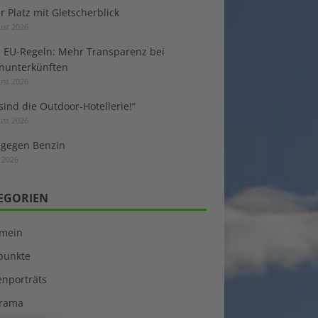
 Platz mit Gletscherblick
ust 2026
 EU-Regeln: Mehr Transparenz bei
enunterkünften
ust 2026
sind die Outdoor-Hotellerie!“
ust 2026
 gegen Benzin
i 2026
EGORIEN
emein
kpunkte
enporträts
rama