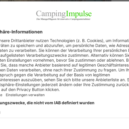
Prod
Ratg
Weitb
ARC
in Deutschland aus erneuerbaren Energiequellen gedeckt
rch die derzeitige Energiekrise noch größer geworden. Das
ge Erzeugungsanlagen aufnehmen sowie hohe
tos oder Batterie-Speichern meistern. Dafür muss das
 Der Systemumbau muss bei zuverlässiger und sicherer
 dass erneuerbare Erzeugungsanlagen ihre Rolle als
asten durch Flexibilisierung effizient integriert
t des Stroms über weite Strecken eine größere Rolle spielen.
 zu den Verbrauchern gelangt, sind essenziell für die
ich zunehmen. Denken Sie zum Beispiel nur daran, dass in