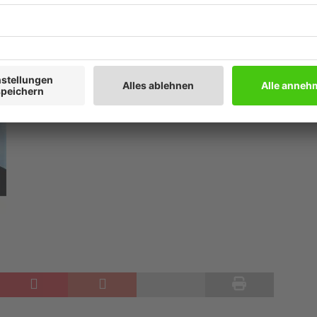
in das Netz einspeisen. Die Strukturen müssen
sagt Dr. Dirk Biermann, stellvertretender
 ist der Netzanschluss von Erneuerbare-Energien-