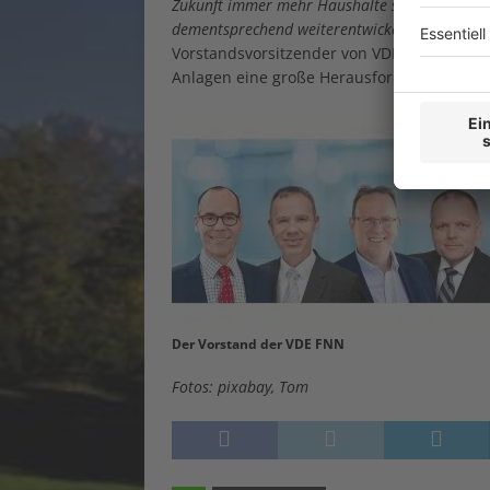
Zukunft immer mehr Haushalte selbst Energie 
dementsprechend weiterentwickelt werden“
, 
Vorstandsvorsitzender von VDE FNN. Zudem
Anlagen eine große Herausforderung.
Der Vorstand der VDE FNN
Fotos: pixabay, Tom