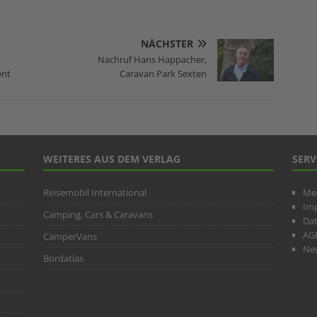
NÄCHSTER
Nachruf Hans Happacher,
ent
Caravan Park Sexten
WEITERES AUS DEM VERLAG
SERV
Reisemobil International
Me
Im
Camping, Cars & Caravans
Da
AG
CamperVans
New
Bordatlas