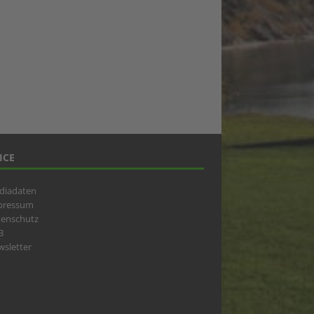
ICE
diadaten
pressum
tenschutz
B
sletter