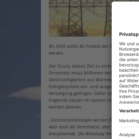
Bis 2030 sollen 80 Prozent des Strombedarfs 
werden.
Der Druck, dieses Ziel zu erreichen, ist du
Stromnetz muss Millionen wetterabhängi
Gleichzeitigkeiten aus Wärmepumpen, E-Au
Energiesystem um- und ausgebaut werden.
Versorgung gelingen. Dafür ist es wichtig,
tragende Säulen im System übernehmen und L
werden können.
„Gleichstromleitungen werden für den Transpor
Aber auch die Verteilnetze, über die der Strom
Energiewende. Die Belastung hier wird erhebl