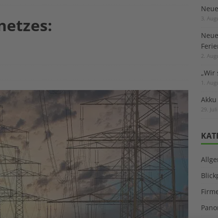
Neuer
etzes:
3. Aug
Neue
Feri
2. Aug
„Wir 
1. Aug
Akku
29. Jul
KAT
Allg
Blic
Firm
Pano