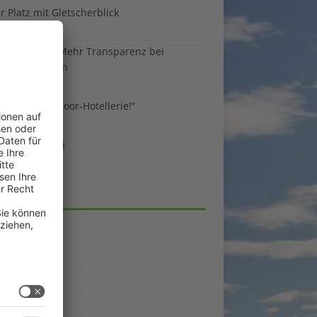
 Platz mit Gletscherblick
ust 2026
 EU-Regeln: Mehr Transparenz bei
enunterkünften
ust 2026
sind die Outdoor-Hotellerie!“
ust 2026
 gegen Benzin
i 2026
EGORIEN
emein
kpunkte
enporträts
rama