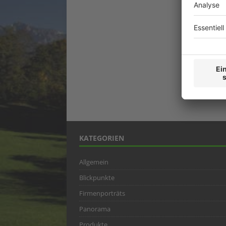
KATEGORIEN
Allgemein
Blickpunkte
Firmenporträts
Panorama
Produkte