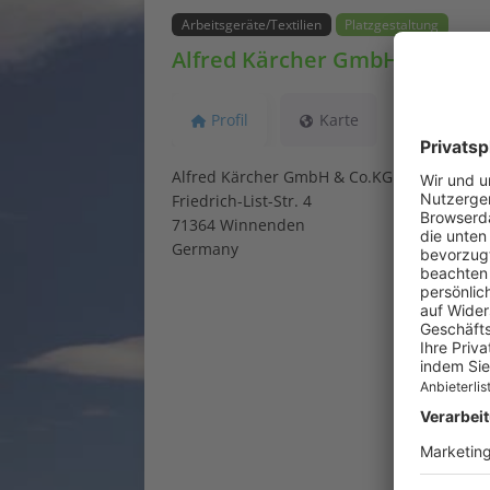
Arbeitsgeräte/Textilien
Platzgestaltung
Alfred Kärcher GmbH & Co.KG
Profil
Karte
Alfred Kärcher GmbH & Co.KG
Friedrich-List-Str. 4
71364 Winnenden
Germany