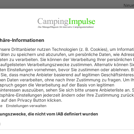
Neuer
3. Aug
Neue
Feri
2. Aug
„Wir 
1. Aug
Akku
29. Jul
KAT
Allg
Blic
Firm
Pano