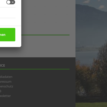
ukte
eber
lick
HIV
ICE
diadaten
pressum
tenschutz
B
sletter