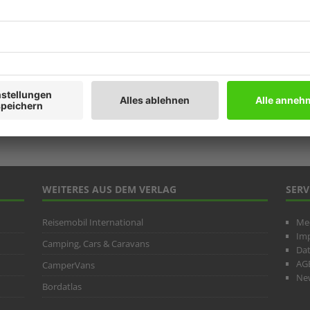
Prod
Ratg
Weitb
ARC
WEITERES AUS DEM VERLAG
SERV
Reisemobil International
Me
Im
Camping, Cars & Caravans
Da
AG
CamperVans
New
Bordatlas